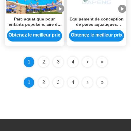
Parc aquatique pour
Équipement de conception
enfants populaire, aire de
de parcs aquatiques
jeux aquatique, bateau
extérieurs enfants Fibre de
pirate, piscine, toboggans
verre toboggan d'eau avec
Obtenez le meilleur prix
Obtenez le meilleur prix
avec jeux d'eau
piscine
1
2
3
4
1
2
3
4