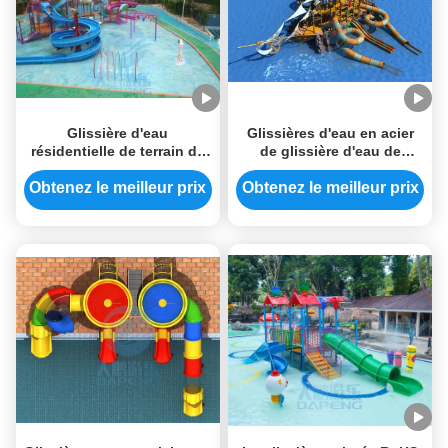
Glissière d'eau
Glissières d'eau en acier
résidentielle de terrain de
de glissière d'eau de
jeu Aqua Park Fiberglass
terrain de jeu de la fibre de
Water House pour des
verre HDG grandes pour
Obtenez le meilleur prix
Obtenez le meilleur prix
enfants
des enfants d'adultes