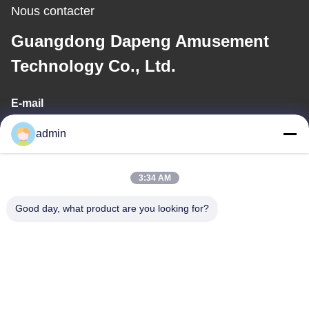
Nous contacter
Guangdong Dapeng Amusement
Technology Co., Ltd.
E-mail
Sales01@dpwaterpark.com
admin
3:34 AM
Notre adresse
Good day, what product are you looking for?
Adresse
Adresse : Pièce 32, route de no. 51 Fansheng, ville de Dagang,
secteur de Nansha, ville de Guangzhou, province du Guangdong,
Chine
Télégramme
86-20-34989160