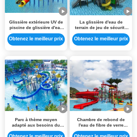
Glissière extérieure UV de
La glissière d'eau de
piscine de glissière d'eau
terrain de jeu de sécurité
de terrain de jeu de
badine la glissière d'eau
sécurité d'enfants anti
extérieure de LLEPE
Obtenez le meilleur prix
Obtenez le meilleur prix
avec des seaux
favorable à
l'environnement
Parc à thème moyen
Chambre de rebond de
adapté aux besoins du
l'eau de fibre de verre
client Aqua Tower de
d'OEM Aqua Park
glissière d'eau de terrain
Playground Water Slide
Obtenez le meilleur prix
Obtenez le meilleur prix