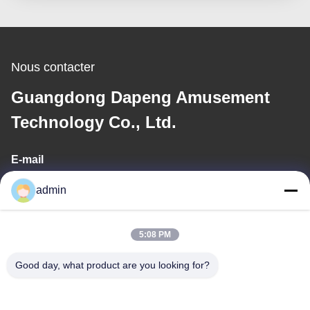
Nous contacter
Guangdong Dapeng Amusement
Technology Co., Ltd.
E-mail
Sales01@dpwaterpark.com
admin
5:08 PM
Notre adresse
Good day, what product are you looking for?
Adresse
Adresse : Pièce 32, route de no. 51 Fansheng, ville de Dagang,
secteur de Nansha, ville de Guangzhou, province du Guangdong,