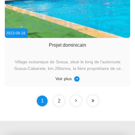
2023-09-18
Projet dominicain
Village océanique de Sosua, situé le long de l'autoroute
Sosua-Cabarete, km.2Marina, la fière propriétaire de ce
complexe, a acheté des toboggans aquatiques, des
Voir plus
équipements de piscine pour enfants,et d'autres objets de
l'usine de Dapeng en 2019Remarquablement, tout
l'équipement est utilisé depuis ...
1
2