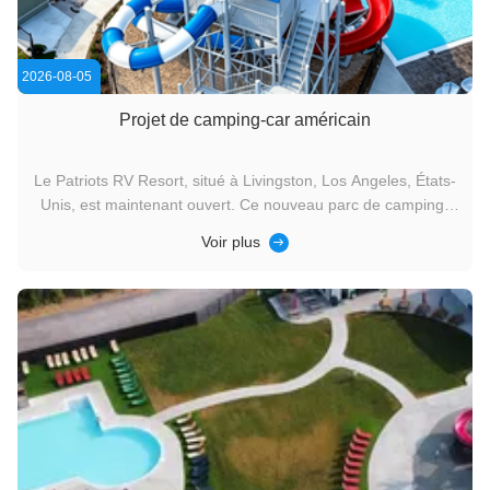
2026-08-05
Projet de camping-car américain
Le Patriots RV Resort, situé à Livingston, Los Angeles, États-
Unis, est maintenant ouvert. Ce nouveau parc de camping-
cars comprend des toboggans aquatiques, une rivière
Voir plus
paresseuse, des toboggans secs, une piscine de loisirs pour
adultes, une piscine pour enfants et une zone de jeux
aquatiques ...