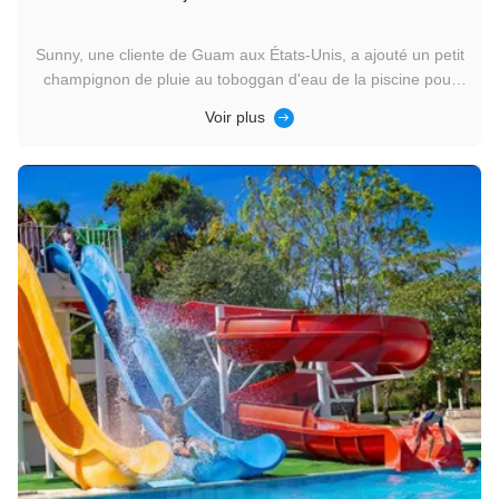
Sunny, une cliente de Guam aux États-Unis, a ajouté un petit
champignon de pluie au toboggan d'eau de la piscine pour
enfants après avoir acheté le mini toboggan arc-en-ciel pour
Voir plus
la première fois,rendre la piscine de l'hôtel plus
amusanteNous sommes actuellement en négociation pour
l'ajout d'un ...