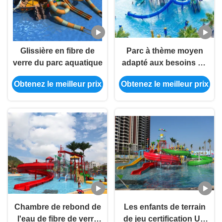
Glissière en fibre de
Parc à thème moyen
verre du parc aquatique
adapté aux besoins du
client Aqua Tower de
Obtenez le meilleur prix
Obtenez le meilleur prix
glissière d'eau de
terrain de jeu
Chambre de rebond de
Les enfants de terrain
l'eau de fibre de verre
de jeu certification UV