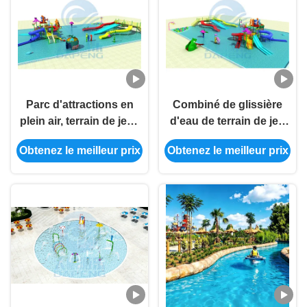
Parc d'attractions en
Combiné de glissière
plein air, terrain de jeux
d'eau de terrain de jeu
pour enfants, groupe de
d'Aqua Park Hill Slide
Obtenez le meilleur prix
Obtenez le meilleur prix
toboggans en fibre de
Ground d'enfants
verre
adapté aux besoins du
client