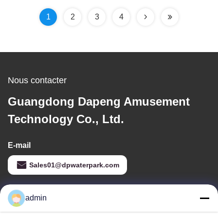
㎡ pour un parc
hôtels Parcs aquatiques
aquatique commercial,
pour tous les âges
1
2
3
4
tous âges
Nous contacter
Guangdong Dapeng Amusement
Technology Co., Ltd.
E-mail
Sales01@dpwaterpark.com
admin
Notre adresse