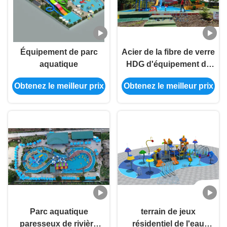
Équipement de parc
Acier de la fibre de verre
aquatique
HDG d'équipement de
glissière de parc
Obtenez le meilleur prix
Obtenez le meilleur prix
aquatique de terrain de
jeu d'hôtel
Parc aquatique
terrain de jeux
paresseux de rivière
résidentiel de l'eau