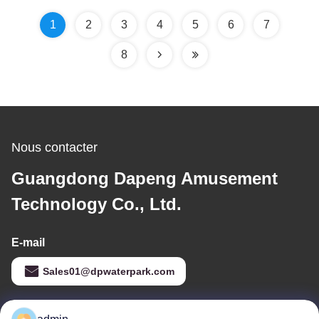
1
2
3
4
5
6
7
8
Nous contacter
Guangdong Dapeng Amusement
Technology Co., Ltd.
E-mail
Sales01@dpwaterpark.com