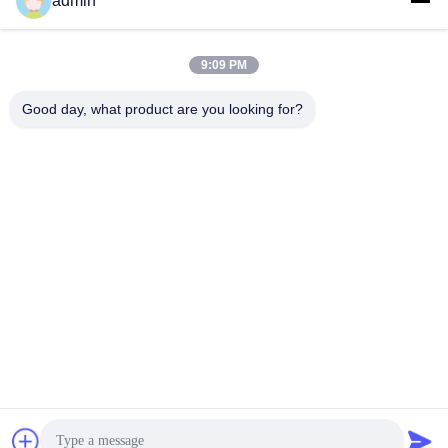
admin
Notre adresse
Adresse
9:09 PM
Adresse : Pièce 32, route de no. 51 Fansheng, ville de Dagang,
secteur de Nansha, ville de Guangzhou, province du Guangdong,
Good day, what product are you looking for?
Chine
Télégramme
86-20-34989160
Politique de confidentialité
|
Plan du site
Chine Bonne qualité Glissière de parc aquatique Le fournisseur.
-2026 Guangdong Dapeng Amusement Technology Co., Ltd.
Tous les droits réservés.