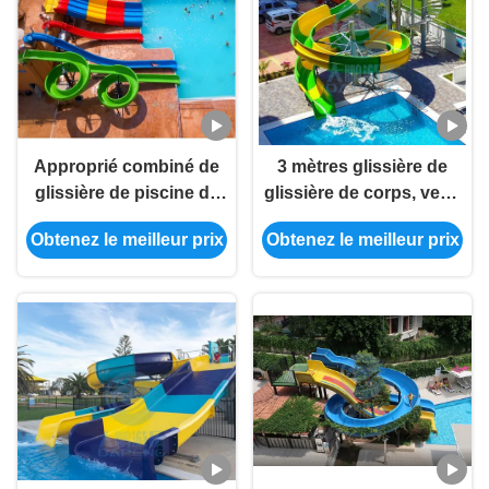
Approprié combiné de
3 mètres glissière de
glissière de piscine de
glissière de corps, verte
fibre de verre au parc
et jaune ouverte de haut
Obtenez le meilleur prix
Obtenez le meilleur prix
aquatique, hôtel, station
de piscine
de vacances