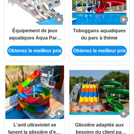
Équipement de jeux
Toboggans aquatiques
aquatiques Aqua Park,
du parc à thème
toboggan aquatique de
Obtenez le meilleur prix
Obtenez le meilleur prix
7 mètres de haut,
ensemble de collines
courbes en fibre de
verre, toboggan de
piscine
L'anti ultraviolet se
Glissière adaptée aux
fanent la glissière d'eau
besoins du client par