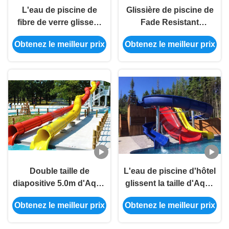
L'eau de piscine de
Glissière de piscine de
fibre de verre glissent
Fade Resistant
les parcs occidentaux
Fiberglass Spray
Obtenez le meilleur prix
Obtenez le meilleur prix
de plage recourent
Ground de glissière
Aqua Slide Sets
d'eau de piscine d'OEM
Double taille de
L'eau de piscine d'hôtel
diapositive 5.0m d'Aqua
glissent la taille d'Aqua
Park Spiral Swimming
Park Equipment 4.5m
Obtenez le meilleur prix
Obtenez le meilleur prix
Pool de glissière d'eau
de fibre de verre
d'hôtel de torsion