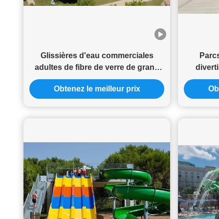
Glissières d'eau commerciales
Parcs
adultes de fibre de verre de grand
diver
de trompette de l'eau équipement de
terra
Obtenez le meilleur prix
Obt
parc à thème
tobo