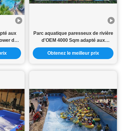
pté aux
Parc aquatique paresseux de rivière
Tower de
d'OEM 4000 Sqm adapté aux
n de jeu
besoins du client avec des
prix
Obtenez le meilleur prix
glissières de piscine