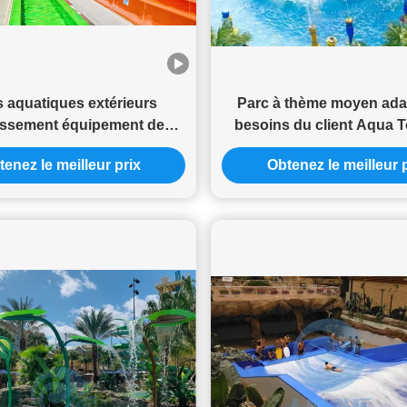
 aquatiques extérieurs
Parc à thème moyen ada
tissement équipement de
besoins du client Aqua 
in de jeux piscine jouets
glissière d'eau de terrai
enez le meilleur prix
Obtenez le meilleur 
ggan en fibre de verre