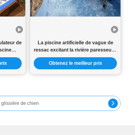
ulateur de
La piscine artificielle de vague de
scine
ressac excitant la rivière paresseuse
de vague
de parc aquatique a adapté aux
prix
Obtenez le meilleur prix
besoins du client
enfants