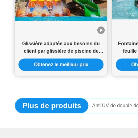
Glissière adaptée aux besoins du
Fontaine
client par glissière de piscine de
feuill
parc aquatique pour des adultes et
sol
Obtenez le meilleur prix
Obt
des enfants
Plus de produits
Glissière d'eau de se