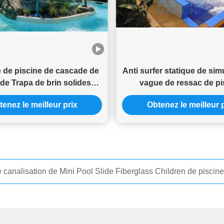
 de piscine de cascade de
Anti surfer statique de sim
e de Trapa de brin solides
vague de ressac de pi
ubles 304 pour le parc
stationnaire extérieure 
enez le meilleur prix
Obtenez le meilleur 
d'éclaboussure
rpent de piscine de fibre de verre de glissière d'eau de cobra d'