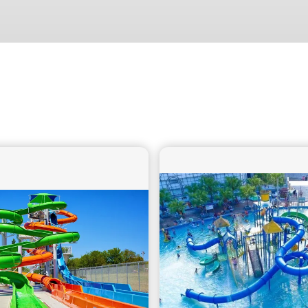
L'idée de combiner un toboggan en fibre de verre avec une
piscine gonflable a été mise à l'épreuve au Rustic River
Resort.