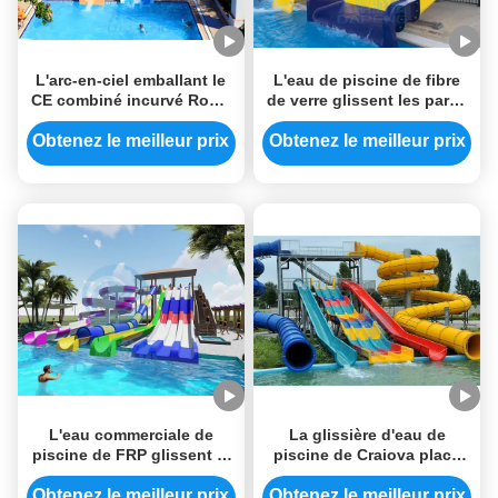
L'arc-en-ciel emballant le
L'eau de piscine de fibre
CE combiné incurvé RoHS
de verre glissent les parcs
de glissière d'eau de
occidentaux de plage
piscine a approuvé
recourent Aqua Slide Sets
Obtenez le meilleur prix
Obtenez le meilleur prix
L'eau commerciale de
La glissière d'eau de
piscine de FRP glissent la
piscine de Craiova place
taille combinée de 7m pour
les glissières énormes de
tous les âges
parc aquatique de fibre de
Obtenez le meilleur prix
Obtenez le meilleur prix