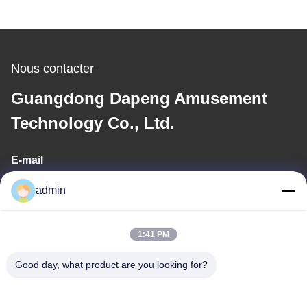
Nous contacter
Guangdong Dapeng Amusement
Technology Co., Ltd.
E-mail
Sales01@dpwaterpark.com
admin
1:41 PM
Notre adresse
Good day, what product are you looking for?
Adresse
Adresse : Pièce 32, route de no. 51 Fansheng, ville de Dagang,
secteur de Nansha, ville de Guangzhou, province du Guangdong,