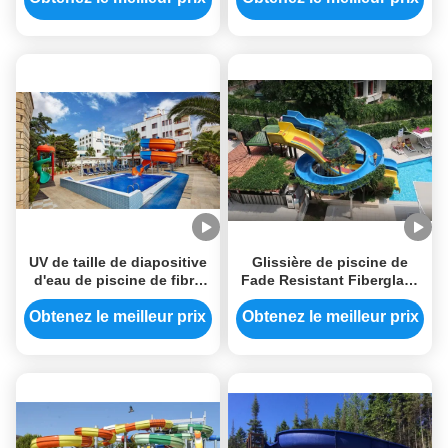
verre
UV de taille de diapositive
Glissière de piscine de
d'eau de piscine de fibre
Fade Resistant Fiberglass
de verre 4.0m anti pour
Spray Ground de glissière
Aqua Park Home
d'eau de piscine d'OEM
Obtenez le meilleur prix
Obtenez le meilleur prix