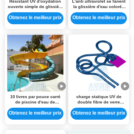
Résistant UV d'oxydation
L'anti ultraviolet se fanent
ouverte simple de glissière
la glissière d'eau colorée
d'eau de piscine de spirale
de fibre de verre de
de corps d'ODM d'OEM
glissière d'eau de piscine
Obtenez le meilleur prix
Obtenez le meilleur prix
10 livres par pouce carré
charge statique UV de
de piscine d'eau de
double fibre de verre
glissière de fibre de verre
incluse de glissière de 10m
de l'eau d'équipement
Swimming Pool Water anti
Obtenez le meilleur prix
Obtenez le meilleur prix
commercial de jeu