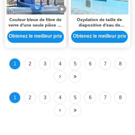
Couleur bleue de fibre de
Oxydation de taille de
verre d'une seule pièce de
diapositive d'eau de
glissière d'eau de piscine
piscine d'acier inoxydable
de cyclone pour Aqua Park
2.0m anti pour la famille
Obtenez le meilleur prix
Obtenez le meilleur prix
1
2
3
4
5
6
7
8
1
2
3
4
5
6
7
8