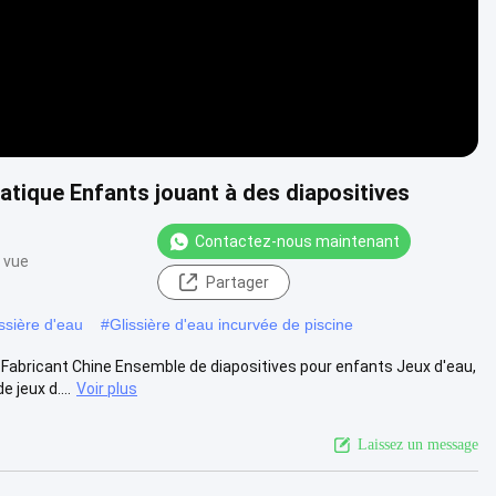
ique Enfants jouant à des diapositives
Contactez-nous maintenant
 vue
Partager
issière d'eau
#
Glissière d'eau incurvée de piscine
abricant Chine Ensemble de diapositives pour enfants Jeux d'eau,
jeux d....
Voir plus
Laissez un message