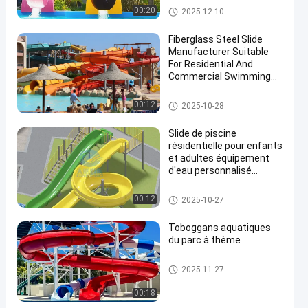
amusement parc
Glissière d'eau de piscine
00:20
2025-12-10
aquatique
Fiberglass Steel Slide
Manufacturer Suitable
For Residential And
Commercial Swimming
Pools In Water Parks For
More Than 10 Years Use
Glissière de parc aquatique
00:12
2025-10-28
Slide de piscine
résidentielle pour enfants
et adultes équipement
d'eau personnalisé
personnalisation de
couleur en fibre de verre
Aqua Park
00:12
2025-10-27
Toboggans aquatiques
du parc à thème
Glissière d'eau de piscine
2025-11-27
00:18