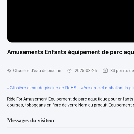
Amusements Enfants équipement de parc aquat
Glissière d'eau de piscine
2025-03-26
83 points de
#
Glissière d'eau de piscine de RoHS
#
Arc-en-ciel emballant la gl
Ride For Amusement Équipement de parc aquatique pour enfants F
courses, toboggans en fibre de verre Nom du produit Équipement de 
Messages du visiteur