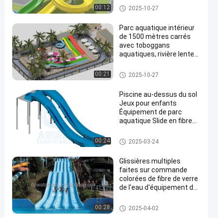
couleur en fibre de verre
Aqua Park
00:12
2025-10-27
Parc aquatique intérieur
de 1500 mètres carrés
avec toboggans
aquatiques, rivière lente
et jeux d'eau pour tous
les âges
Aqua Park
00:21
2025-10-27
Piscine au-dessus du sol
Jeux pour enfants
Équipement de parc
aquatique Slide en fibre
de verre
Glissière d'eau de piscine
00:24
2025-03-24
Glissières multiples
faites sur commande
colorées de fibre de verre
de l'eau d'équipement de
parc d'Aqua pour la
piscine
Glissière de parc aquatique
00:28
2025-04-02
commerciale/maison