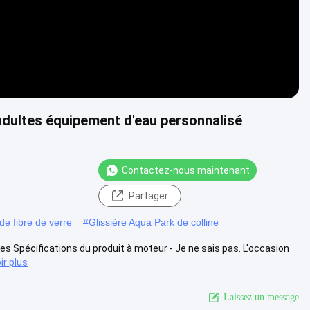
 adultes équipement d'eau personnalisé
Contactez-nous maintenant
Partager
de fibre de verre
#
Glissière Aqua Park de colline
tes Spécifications du produit à moteur - Je ne sais pas. L'occasion
ir plus
Laissez un message