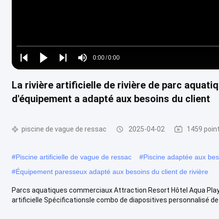
Loaded
:
0%
0:00
/
0:00
Play
Play
Play
Mute
Current
Duration
next
next
La rivière artificielle de rivière de parc aqua
Time
d'équipement a adapté aux besoins du client
piscine de vague de ressac
2025-04-02
1459 poin
#
Piscine artificielle de vague de ressac
#
Piscine adaptée aux bes
#
Équipement paresseux adapté aux besoins du client de rivière
Parcs aquatiques commerciaux Attraction Resort Hôtel Aqua Play 
artificielle Spécificationsle combo de diapositives personnalisé de la