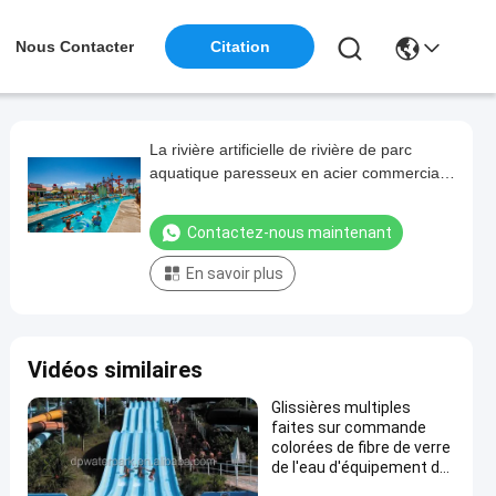
Nous Contacter
Citation
La rivière artificielle de rivière de parc
aquatique paresseux en acier commercial
d'équipement a adapté aux besoins du
client
Contactez-nous maintenant
En savoir plus
Vidéos similaires
Glissières multiples
faites sur commande
colorées de fibre de verre
de l'eau d'équipement de
parc d'Aqua pour la