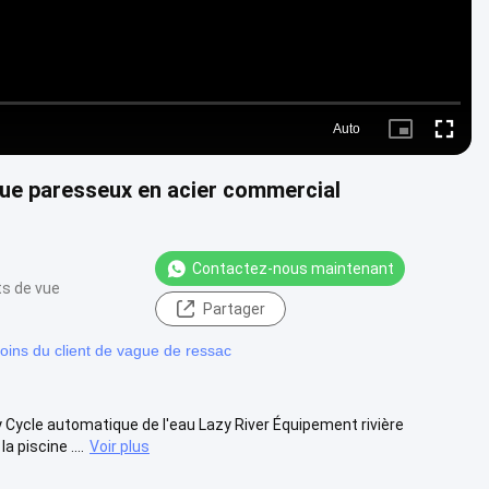
Auto
Picture-
Fullscre
in-
Picture
tique paresseux en acier commercial
Contactez-nous maintenant
ts de vue
Partager
oins du client de vague de ressac
Cycle automatique de l'eau Lazy River Équipement rivière
 piscine ....
Voir plus