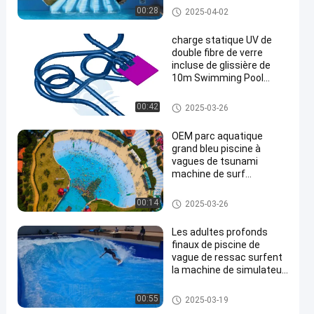
piscine
Glissière de parc aquatique
00:28
2025-04-02
commerciale/maison
charge statique UV de
double fibre de verre
incluse de glissière de
10m Swimming Pool
en
Water anti
Glissière d'eau de piscine
00:42
2025-03-26
OEM parc aquatique
grand bleu piscine à
vagues de tsunami
machine de surf
artificielle en acier anti-
UV à vendre
piscine de vague de ressac
00:14
2025-03-26
Les adultes profonds
finaux de piscine de
vague de ressac surfent
la machine de simulateur
adaptée aux besoins du
client
piscine de vague de ressac
00:55
2025-03-19