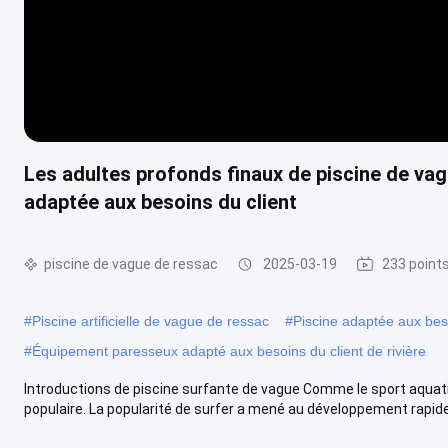
Les adultes profonds finaux de piscine de va
adaptée aux besoins du client
piscine de vague de ressac
2025-03-19
233 point
#
Piscine artificielle de vague de ressac
#
Piscine adaptée aux bes
#
Équipement paresseux adapté aux besoins du client de rivière
Introductions de piscine surfante de vague Comme le sport aquatiq
populaire. La popularité de surfer a mené au développement rapide de