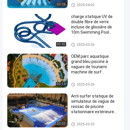
piscine
Glissière de parc aquatique
00:28
2025-04-02
commerciale/maison
charge statique UV de
double fibre de verre
incluse de glissière de
10m Swimming Pool
Water anti
Glissière d'eau de piscine
00:42
2025-03-26
OEM parc aquatique
grand bleu piscine à
vagues de tsunami
machine de surf
artificielle en acier anti-
UV à vendre
piscine de vague de ressac
00:14
2025-03-26
Anti surfer statique de
simulateur de vague de
ressac de piscine
stationnaire extérieure
de vague
piscine de vague de ressac
00:55
2025-03-25