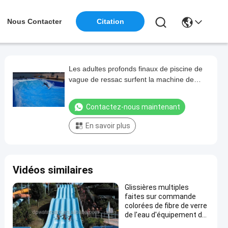
Nous Contacter
Citation
Les adultes profonds finaux de piscine de
vague de ressac surfent la machine de
simulateur adaptée aux besoins du client
Contactez-nous maintenant
En savoir plus
Vidéos similaires
Glissières multiples
faites sur commande
colorées de fibre de verre
de l'eau d'équipement de
parc d'Aqua pour la