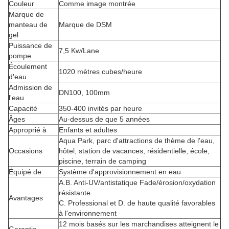
Couleur
Comme image montrée
Marque de
manteau de
Marque de DSM
gel
Puissance de
7,5 Kw/Lane
pompe
Écoulement
1020 mètres cubes/heure
d'eau
Admission de
DN100, 100mm
l'eau
Capacité
350-400 invités par heure
Âges
Au-dessus de que 5 années
Approprié à
Enfants et adultes
Aqua Park, parc d'attractions de thème de l'eau,
Occasions
hôtel, station de vacances, résidentielle, école,
piscine, terrain de camping
Équipé de
Système d'approvisionnement en eau
A.B. Anti-UV/antistatique Fade/érosion/oxydation
résistante
Avantages
C. Professional et D. de haute qualité favorables
à l'environnement
12 mois basés sur les marchandises atteignent le