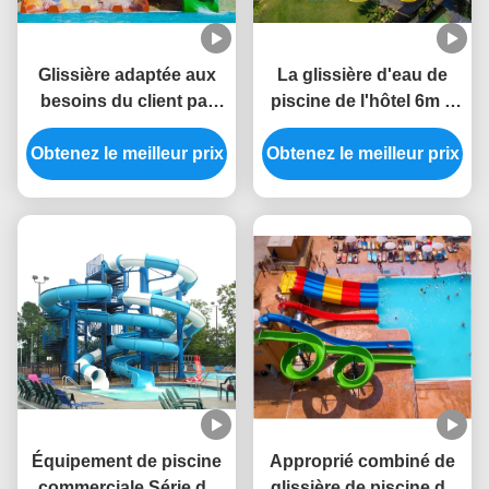
Glissière adaptée aux
La glissière d'eau de
besoins du client par
piscine de l'hôtel 6m a
glissière de piscine de
placé la couleur
Obtenez le meilleur prix
parc aquatique pour
adaptée aux besoins du
Obtenez le meilleur prix
des adultes et des
client par fibre de verre
enfants
de preuve statique
Équipement de piscine
Approprié combiné de
commerciale Série de
glissière de piscine de