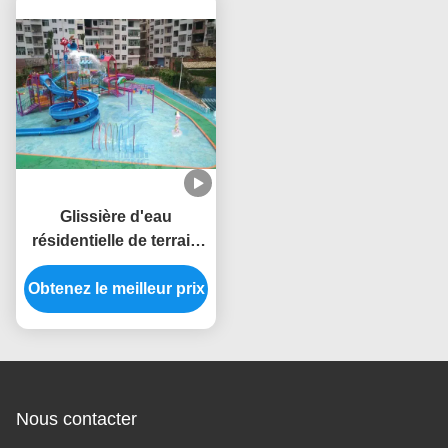
Glissière d'eau
résidentielle de terrain
de jeu Aqua Park
Fiberglass Water House
Obtenez le meilleur prix
pour des enfants
Nous contacter