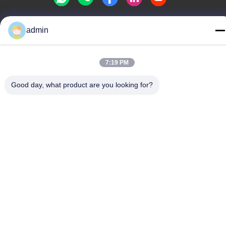
admin
Politique de confidentialité
|
Plan du site
Chine Bonne qualité Glissière de parc aquatique Le fournisseur.
-2026 Guangdong Dapeng Amusement Technology Co., Ltd.
7:19 PM
Tous les droits réservés.
Good day, what product are you looking for?