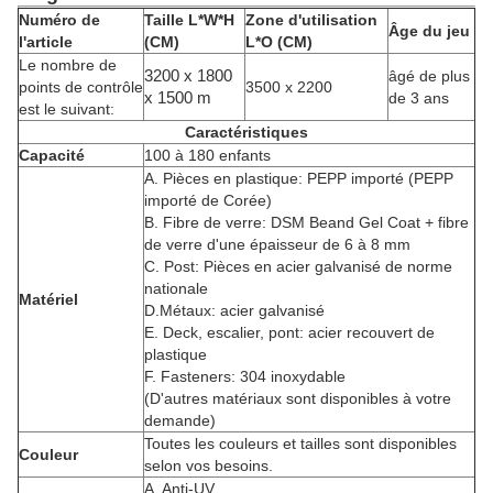
Numéro de
Taille L*W*H
Zone d'utilisation
Âge du jeu
l'article
(CM)
L*O (CM)
Le nombre de
3200 x 1800
âgé de plus
points de contrôle
3500 x 2200
x 1500 m
de 3 ans
est le suivant:
Caractéristiques
Capacité
100 à 180 enfants
A. Pièces en plastique: PEPP importé (PEPP
importé de Corée)
B. Fibre de verre: DSM Beand Gel Coat + fibre
de verre d'une épaisseur de 6 à 8 mm
C. Post: Pièces en acier galvanisé de norme
nationale
Matériel
D.Métaux: acier galvanisé
E. Deck, escalier, pont: acier recouvert de
plastique
F. Fasteners: 304 inoxydable
(D'autres matériaux sont disponibles à votre
demande)
Toutes les couleurs et tailles sont disponibles
Couleur
selon vos besoins.
A. Anti-UV