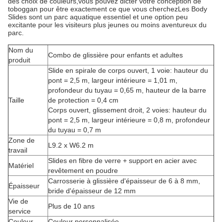
des choix de couleurs,vous pouvez dicter votre conception de
toboggan pour être exactement ce que vous cherchezLes Body
Slides sont un parc aquatique essentiel et une option peu
excitante pour les visiteurs plus jeunes ou moins aventureux du
parc.
Nom du
Combo de glissière pour enfants et adultes
produit
Slide en spirale de corps ouvert, 1 voie: hauteur du
pont = 2,5 m, largeur intérieure = 1,01 m,
profondeur du tuyau = 0,65 m, hauteur de la barre
Taille
de protection = 0,4 cm
Corps ouvert, glissement droit, 2 voies: hauteur du
pont = 2,5 m, largeur intérieure = 0,8 m, profondeur
du tuyau = 0,7 m
Zone de
L9.2 x W6.2 m
travail
Slides en fibre de verre + support en acier avec
Matériel
revêtement en poudre
Carrosserie à glissière d'épaisseur de 6 à 8 mm,
Épaisseur
bride d'épaisseur de 12 mm
Vie de
Plus de 10 ans
service
Couleur
Couleur personnalisée