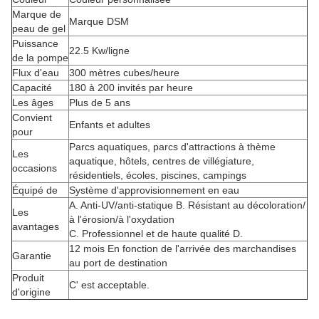
Marque de
Marque DSM
peau de gel
Puissance
22.5 Kw/ligne
de la pompe
Flux d'eau
300 mètres cubes/heure
Capacité
180 à 200 invités par heure
Les âges
Plus de 5 ans
Convient
Enfants et adultes
pour
Parcs aquatiques, parcs d'attractions à thème
Les
aquatique, hôtels, centres de villégiature,
occasions
résidentiels, écoles, piscines, campings
Équipé de
Système d'approvisionnement en eau
A. Anti-UV/anti-statique B. Résistant au décoloration/
Les
à l'érosion/à l'oxydation
avantages
C. Professionnel et de haute qualité D.
12 mois En fonction de l'arrivée des marchandises
Garantie
au port de destination
Produit
C' est acceptable.
d'origine