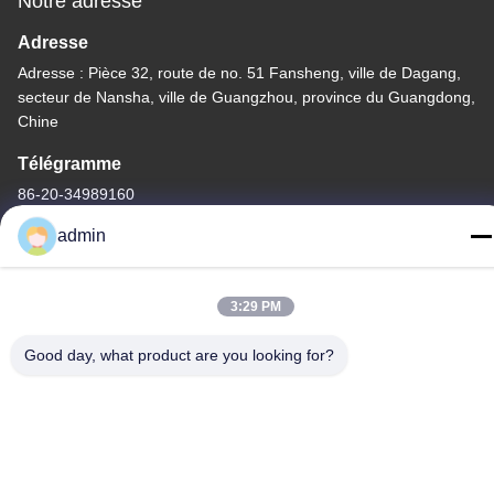
Notre adresse
Adresse
Adresse : Pièce 32, route de no. 51 Fansheng, ville de Dagang,
secteur de Nansha, ville de Guangzhou, province du Guangdong,
Chine
Télégramme
86-20-34989160
admin
3:29 PM
Politique de confidentialité
|
Plan du site
Good day, what product are you looking for?
Chine Bonne qualité Glissière de parc aquatique Le fournisseur.
-2026 Guangdong Dapeng Amusement Technology Co., Ltd.
Tous les droits réservés.