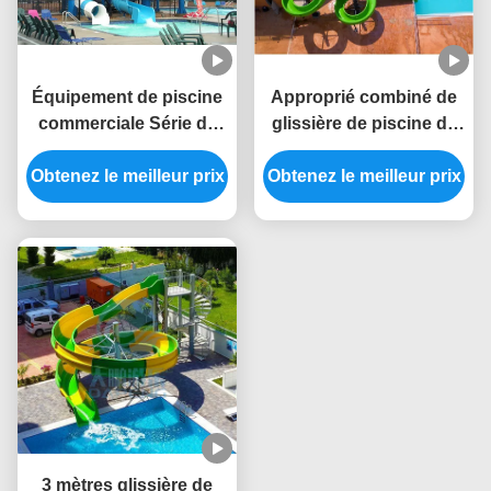
Équipement de piscine
Approprié combiné de
commerciale Série de
glissière de piscine de
toboggans en fibre de
fibre de verre au parc
Obtenez le meilleur prix
verre pour adultes
aquatique, hôtel, station
Obtenez le meilleur prix
de vacances
3 mètres glissière de