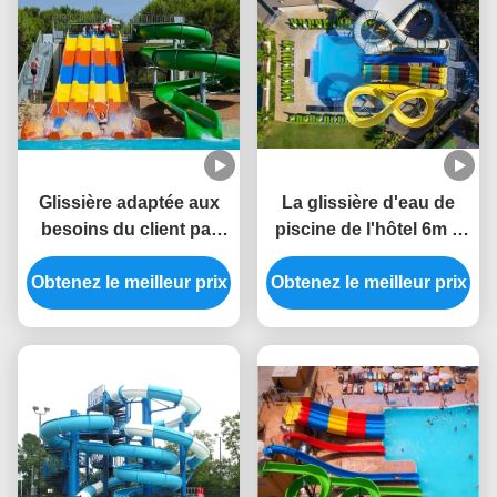
Glissière adaptée aux
La glissière d'eau de
besoins du client par
piscine de l'hôtel 6m a
glissière de piscine de
placé la couleur
Obtenez le meilleur prix
parc aquatique pour
adaptée aux besoins du
Obtenez le meilleur prix
des adultes et des
client par fibre de verre
enfants
de preuve statique