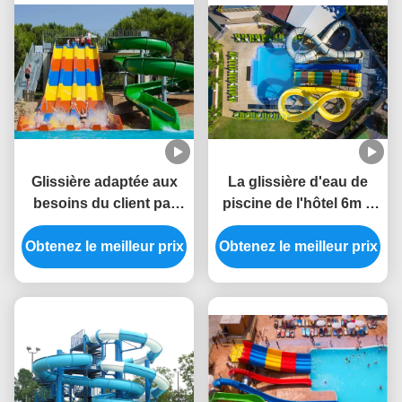
Glissière adaptée aux
La glissière d'eau de
besoins du client par
piscine de l'hôtel 6m a
glissière de piscine de
placé la couleur
Obtenez le meilleur prix
parc aquatique pour
adaptée aux besoins du
Obtenez le meilleur prix
des adultes et des
client par fibre de verre
enfants
de preuve statique