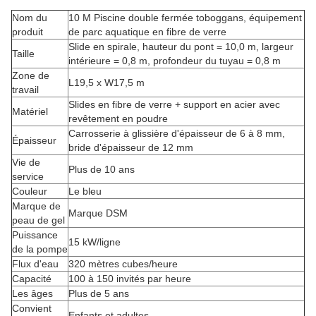
Nom du
10 M Piscine double fermée toboggans, équipement
produit
de parc aquatique en fibre de verre
Slide en spirale, hauteur du pont = 10,0 m, largeur
Taille
intérieure = 0,8 m, profondeur du tuyau = 0,8 m
Zone de
L19,5 x W17,5 m
travail
Slides en fibre de verre + support en acier avec
Matériel
revêtement en poudre
Carrosserie à glissière d'épaisseur de 6 à 8 mm,
Épaisseur
bride d'épaisseur de 12 mm
Vie de
Plus de 10 ans
service
Couleur
Le bleu
Marque de
Marque DSM
peau de gel
Puissance
15 kW/ligne
de la pompe
Flux d'eau
320 mètres cubes/heure
Capacité
100 à 150 invités par heure
Les âges
Plus de 5 ans
Convient
Enfants et adultes