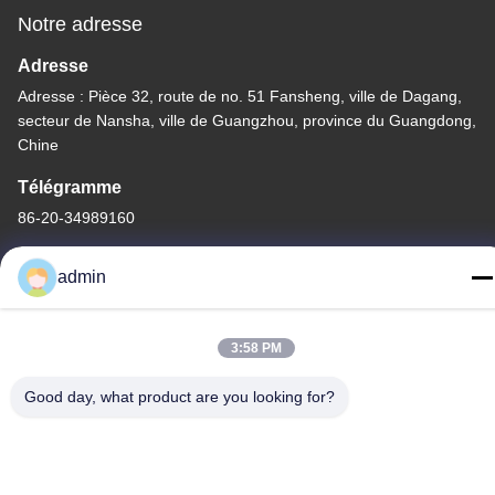
Notre adresse
Adresse
Adresse : Pièce 32, route de no. 51 Fansheng, ville de Dagang,
secteur de Nansha, ville de Guangzhou, province du Guangdong,
Chine
Télégramme
86-20-34989160
admin
Politique de confidentialité
|
Plan du site
3:58 PM
Chine Bonne qualité Glissière de parc aquatique Le fournisseur.
Good day, what product are you looking for?
-2026 Guangdong Dapeng Amusement Technology Co., Ltd.
Tous les droits réservés.