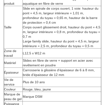
produit
aquatique en fibre de verre
Slide en spirale de corps ouvert, 1 voie: hauteur du
pont = 4,5 m, largeur intérieure = 1,01 m,
profondeur du tuyau = 0,65 m, hauteur de la barre
de protection = 0,4 cm
Taille
Corps ouvert glissement droit, hauteur du pont = 4,5
m, largeur intérieure = 0,8 m, profondeur du tuyau =
0,7 m
Large family slide, hauteur du pont = 4,5 m, largeur
intérieure = 2,5 m, profondeur du tuyau = 0,5 m
Zone de
L12,5 x W12 m
travail
Slides en fibre de verre + support en acier avec
Matériel
revêtement en poudre
Carrosserie à glissière d'épaisseur de 6 à 8 mm,
Épaisseur
bride d'épaisseur de 12 mm
Vie de
Plus de 10 ans
service
Couleur
Rouge, bleu, jaune
Marque de
Marque DSM
peau de gel
Puissance