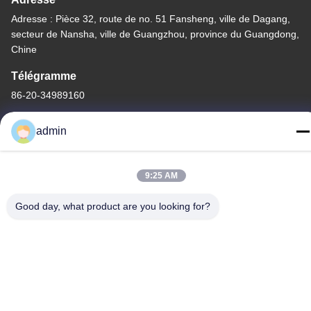
Adresse : Pièce 32, route de no. 51 Fansheng, ville de Dagang,
secteur de Nansha, ville de Guangzhou, province du Guangdong,
Chine
Télégramme
86-20-34989160
admin
9:25 AM
Politique de confidentialité
|
Plan du site
Chine Bonne qualité Glissière de parc aquatique Le fournisseur.
Good day, what product are you looking for?
-2026 Guangdong Dapeng Amusement Technology Co., Ltd.
Tous les droits réservés.