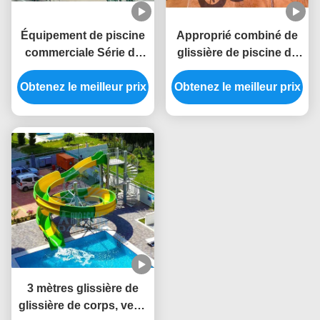
Équipement de piscine
Approprié combiné de
commerciale Série de
glissière de piscine de
toboggans en fibre de
fibre de verre au parc
Obtenez le meilleur prix
verre pour adultes
aquatique, hôtel, station
Obtenez le meilleur prix
de vacances
3 mètres glissière de
glissière de corps, verte