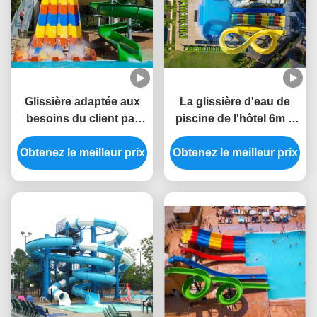
Glissière adaptée aux
La glissière d'eau de
besoins du client par
piscine de l'hôtel 6m a
glissière de piscine de
placé la couleur
Obtenez le meilleur prix
parc aquatique pour
adaptée aux besoins du
Obtenez le meilleur prix
des adultes et des
client par fibre de verre
enfants
de preuve statique