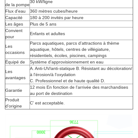
30 kW/ligne
de la pompe
Flux d'eau
360 mètres cubes/heure
Capacité
180 à 200 invités par heure
Les âges
Plus de 5 ans
Convient
Enfants et adultes
pour
Parcs aquatiques, parcs d'attractions à thème
Les
aquatique, hôtels, centres de villégiature,
occasions
résidentiels, écoles, piscines, campings
Équipé de
Système d'approvisionnement en eau
A. Anti-UV/anti-statique B. Résistant au décoloration/
Les
à l'érosion/à l'oxydation
avantages
C. Professionnel et de haute qualité D.
12 mois En fonction de l'arrivée des marchandises
Garantie
au port de destination
Produit
C' est acceptable.
d'origine