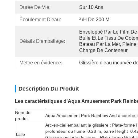
Durée De Vie:
Sur 10 Ans
Écoulement D'eau:
³ /h De 200 M
Enveloppé Par Le Film De 
Bulle Et Le Tissu De Coton,
Détails D'emballage:
Bateau Par La Mer, Pleine 
Charge De Conteneur
Mettre en évidence:
Glissière d'eau incurvée d
Description Du Produit
Les caractéristiques d'Aqua Amusement Park Rainbo
Nom de
Aqua Amusement Park Rainbow And a courbé le
produit
Arc-en-ciel emballant la glissière : Plate-forme
profondeur du flume=0.28 m, barre Height=0.42
Taille
Glissière ouverte de corps : Plate-forme Height