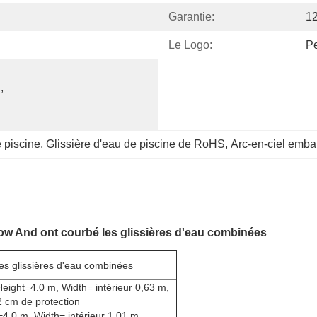
Garantie:
12
Le Logo:
Pe
 
e piscine
, 
Glissière d'eau de piscine de RoHS
, 
Arc-en-ciel embal
w And ont courbé les glissières d'eau combinées
s glissières d'eau combinées
 Height=4.0 m, Width= intérieur 0,63 m,
 cm de protection
=4.0 m, Width= intérieur 1,01 m,