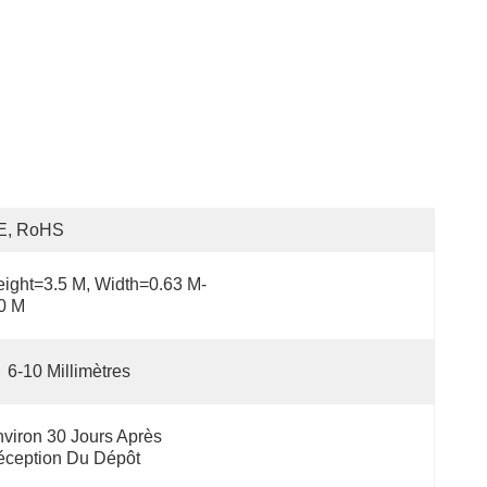
E, RoHS
ight=3.5 M, Width=0.63 M-
0 M
6-10 Millimètres
viron 30 Jours Après 
éception Du Dépôt