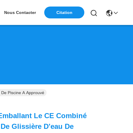
Nous Contacter
Citation
u De Piscine A Approuvé
 Emballant Le CE Combiné
De Glissière D'eau De