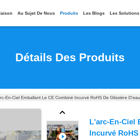
aison
Au Sujet De Nous
Produits
Les Blogs
Les Solutions
Détails Des Produits
arc-En-Ciel Emballant Le CE Combiné Incurvé RoHS De Glissière D'ea
L'arc-En-Ciel
Incurvé RoHS 