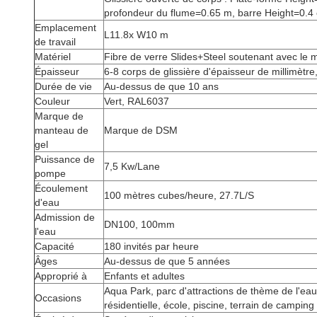
profondeur du flume=0.65 m, barre Height=0.4 
Emplacement
L11.8x W10 m
de travail
Matériel
Fibre de verre Slides+Steel soutenant avec le
Épaisseur
6-8 corps de glissière d'épaisseur de millimètre
Durée de vie
Au-dessus de que 10 ans
Couleur
Vert, RAL6037
Marque de
manteau de
Marque de DSM
gel
Puissance de
7,5 Kw/Lane
pompe
Écoulement
100 mètres cubes/heure, 27.7L/S
d'eau
Admission de
DN100, 100mm
l'eau
Capacité
180 invités par heure
Âges
Au-dessus de que 5 années
Approprié à
Enfants et adultes
Aqua Park, parc d'attractions de thème de l'eau
Occasions
résidentielle, école, piscine, terrain de camping