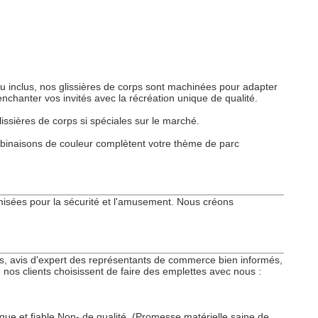
ou inclus, nos glissières de corps sont machinées pour adapter
nchanter vos invités avec la récréation unique de qualité.
lissières de corps si spéciales sur le marché.
combinaisons de couleur complètent votre thème de parc
imisées pour la sécurité et l'amusement. Nous créons
s, avis d'expert des représentants de commerce bien informés,
 nos clients choisissent de faire des emplettes avec nous :
ue et fiable Non- de qualité. (Promesse matérielle saine de