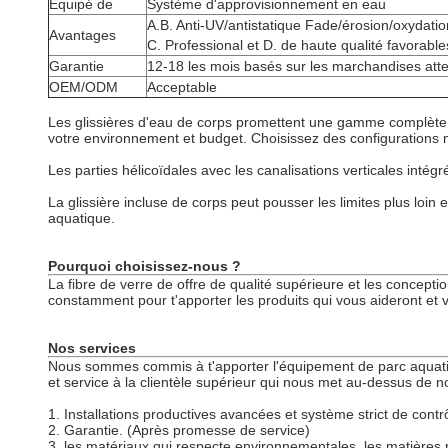
Équipé de
Système d'approvisionnement en eau
A.B. Anti-UV/antistatique Fade/érosion/oxydatio
Avantages
C. Professional et D. de haute qualité favorabl
Garantie
12-18 les mois basés sur les marchandises attei
OEM/ODM
Acceptable
Les glissières d'eau de corps promettent une gamme complète d'
votre environnement et budget. Choisissez des configurations mu
Les parties hélicoïdales avec les canalisations verticales intég
La glissière incluse de corps peut pousser les limites plus loi
aquatique.
Pourquoi choisissez-nous ?
La fibre de verre de offre de qualité supérieure et les concep
constamment pour t'apporter les produits qui vous aideront et vot
Nos services
Nous sommes commis à t'apporter l'équipement de parc aquatiq
et service à la clientèle supérieur qui nous met au-dessus de n
1. Installations productives avancées et système strict de contr
2. Garantie. (Après promesse de service)
3. les matériaux qui respecte environnementales, les matières 