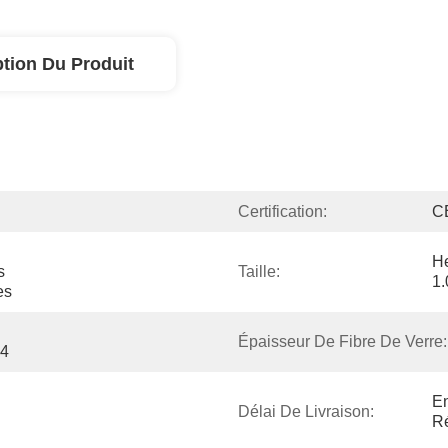
ption Du Produit
Certification:
C
He
 
Taille:
1.
es
Épaisseur De Fibre De Verre:
04
En
Délai De Livraison:
R