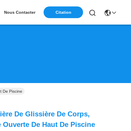
Nous Contacter
Citation
t De Piscine
ière De Glissière De Corps,
e Ouverte De Haut De Piscine