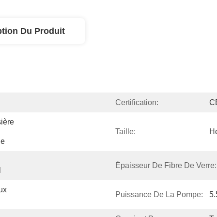
ption Du Produit
Certification:
C
ière 
Taille:
He
ne
Épaisseur De Fibre De Verre:
l
x 
Puissance De La Pompe:
5.