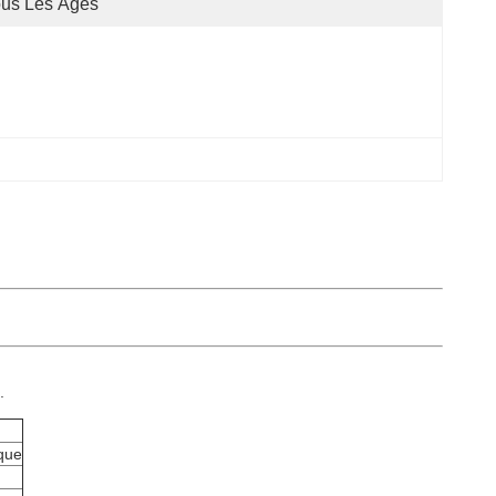
ous Les Âges
.
ique