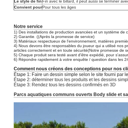
Le style de fin
Fin avec le billard, il peut aussi se terminer av
Convient pour
Pour tous les âges
Notre service
1) Des installations de production avancées et un système de con
2) Garantie. ((Après la promesse de service)
3) Matériaux respectueux de l'environnement, matières premièr
4) Nous devons être responsables du joueur qui a utilisé nos pro
articles correctement et en toute sécurité(Notre promesse de s
5) Chaque produit sera testé avant d'être expédié, pour s'assur
6) Répondre rapidement à votre enquête / question dans les 
Comment nous créons des conceptions pour nos cli
Étape 1: Faire un dessin simple selon le site fourni par le
Étape 2: déterminer tous les produits et les dessins simp
Étape 3: Rendez tous les dessins confirmés en 3D
Parcs aquatiques communs ouverts Body slide et s