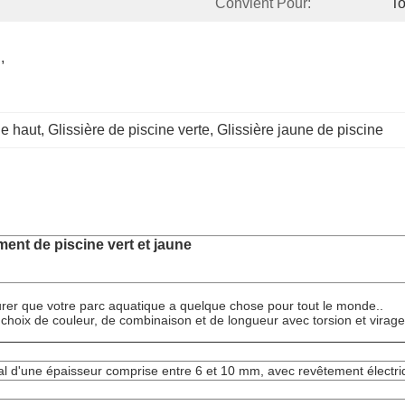
Convient Pour:
T
 
e haut
, 
Glissière de piscine verte
, 
Glissière jaune de piscine
ment de piscine vert et jaune
er que votre parc aquatique a quelque chose pour tout le monde..
e choix de couleur, de combinaison et de longueur avec torsion et virage
al d'une épaisseur comprise entre 6 et 10 mm, avec revêtement électr