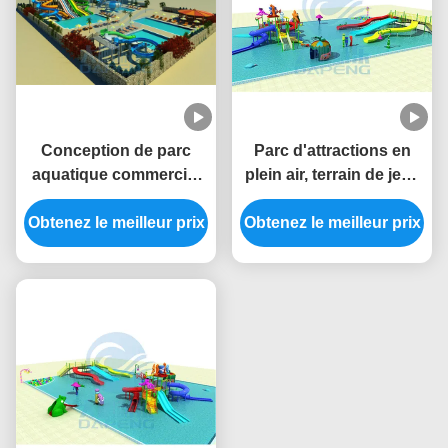
Conception de parc
Parc d'attractions en
aquatique commercial
plein air, terrain de jeux
avec piscine et
pour enfants, groupe de
plongeuse pour enfants
Obtenez le meilleur prix
Obtenez le meilleur prix
toboggans en fibre de
verre