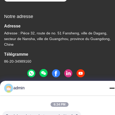
Notre adresse
Adresse
Adresse : Pièce 32, route de no. 51 Fansheng, ville de Dagang,
secteur de Nansha, ville de Guangzhou, province du Guangdong,
Chine
Télégramme
86-20-34989160
admin
Politique de confidentialité
|
Plan du site
Chine Bonne qualité Glissière de parc aquatique Le fournisseur.
6:34 PM
-2026 Guangdong Dapeng Amusement Technology Co., Ltd.
Tous les droits réservés.