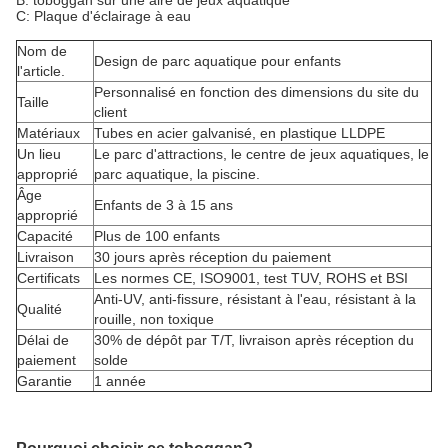
B: toboggan sur une aire de jeux aquatique
C: Plaque d'éclairage à eau
Nom de
Design de parc aquatique pour enfants
l'article.
Personnalisé en fonction des dimensions du site du
Taille
client
Matériaux
Tubes en acier galvanisé, en plastique LLDPE
Un lieu
Le parc d'attractions, le centre de jeux aquatiques, le
approprié
parc aquatique, la piscine.
Âge
Enfants de 3 à 15 ans
approprié
Capacité
Plus de 100 enfants
Livraison
30 jours après réception du paiement
Certificats
Les normes CE, ISO9001, test TUV, ROHS et BSI
Anti-UV, anti-fissure, résistant à l'eau, résistant à la
Qualité
rouille, non toxique
Délai de
30% de dépôt par T/T, livraison après réception du
paiement
solde
Garantie
1 année