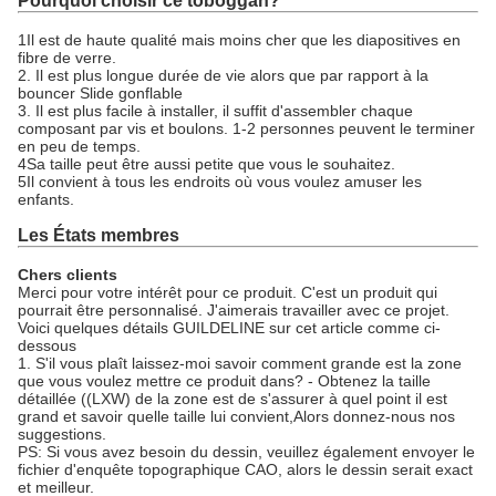
Pourquoi choisir ce toboggan?
1Il est de haute qualité mais moins cher que les diapositives en
fibre de verre.
2. Il est plus longue durée de vie alors que par rapport à la
bouncer Slide gonflable
3. Il est plus facile à installer, il suffit d'assembler chaque
composant par vis et boulons. 1-2 personnes peuvent le terminer
en peu de temps.
4Sa taille peut être aussi petite que vous le souhaitez.
5Il convient à tous les endroits où vous voulez amuser les
enfants.
Les États membres
Chers clients
Merci pour votre intérêt pour ce produit. C'est un produit qui
pourrait être personnalisé. J'aimerais travailler avec ce projet.
Voici quelques détails GUILDELINE sur cet article comme ci-
dessous
1. S'il vous plaît laissez-moi savoir comment grande est la zone
que vous voulez mettre ce produit dans? - Obtenez la taille
détaillée ((LXW) de la zone est de s'assurer à quel point il est
grand et savoir quelle taille lui convient,Alors donnez-nous nos
suggestions.
PS: Si vous avez besoin du dessin, veuillez également envoyer le
fichier d'enquête topographique CAO, alors le dessin serait exact
et meilleur.