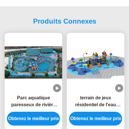
Produits Connexes
Parc aquatique
terrain de jeux
paresseux de rivière
résidentiel de l'eau
d'OEM 4000 Sqm
250sqm avec les tapis
Obtenez le meilleur prix
adapté aux besoins du
Obtenez le meilleur prix
et les dispositifs
client avec des
antidérapants de jet