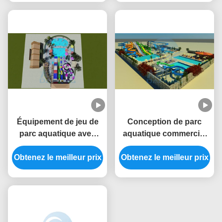
glissières de piscine
d'eau d'amusement
Équipement de jeu de
Conception de parc
parc aquatique avec
aquatique commercial
toboggan aquatique en
avec piscine et
Obtenez le meilleur prix
fibre de verre pour
plongeuse pour enfants
Obtenez le meilleur prix
enfants