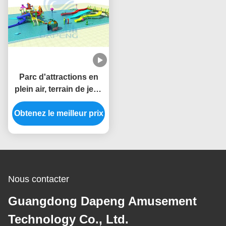
Parc d'attractions en
plein air, terrain de jeux
pour enfants, groupe de
Obtenez le meilleur prix
toboggans en fibre de
verre
Nous contacter
Guangdong Dapeng Amusement
Technology Co., Ltd.