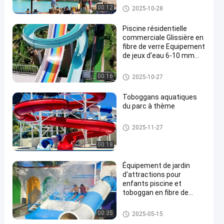
More Than 10 Years Use
Glissière de parc aquatique
00:12
2025-10-28
Piscine résidentielle
commerciale Glissière en
fibre de verre Equipement
de jeux d'eau 6-10 mm
en
Épaisseur ouverte à
haute vitesse Arc-en-ciel
Glissière de parc aquatique
00:16
2025-10-27
combiné Glissière
adaptée aux parcs
Toboggans aquatiques
aquatiques Hôtel
du parc à thème
Glissière d'eau de piscine
2025-11-27
00:18
Équipement de jardin
d'attractions pour
enfants piscine et
toboggan en fibre de
verre
Glissière de parc aquatique
00:35
2025-05-15