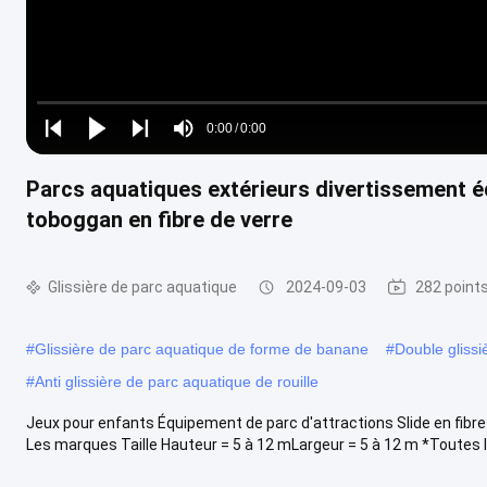
Loaded
:
0%
0:00
/
0:00
Play
Play
Play
Mute
Current
Duration
next
next
Parcs aquatiques extérieurs divertissement éq
Time
toboggan en fibre de verre
Glissière de parc aquatique
2024-09-03
282 point
#
Glissière de parc aquatique de forme de banane
#
Double glissi
#
Anti glissière de parc aquatique de rouille
Jeux pour enfants Équipement de parc d'attractions Slide en fibre
Les marques Taille Hauteur = 5 à 12 mLargeur = 5 à 12 m *Toutes les