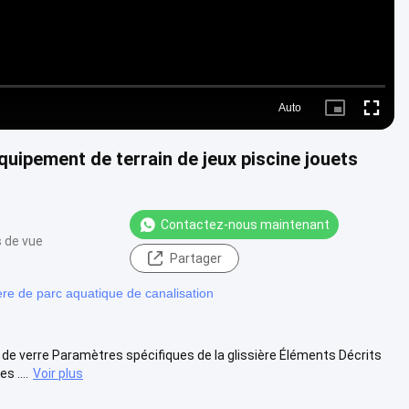
Auto
Picture-
Fullscre
in-
Picture
uipement de terrain de jeux piscine jouets
Contactez-nous maintenant
s de vue
Partager
ère de parc aquatique de canalisation
 de verre Paramètres spécifiques de la glissière Éléments Décrits
 ....
Voir plus