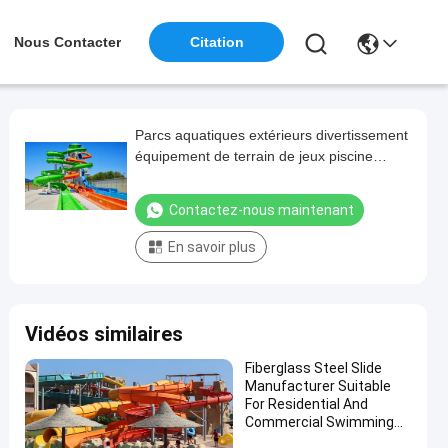
Nous Contacter
Citation
Parcs aquatiques extérieurs divertissement
équipement de terrain de jeux piscine
jouets toboggan en fibre de verre
Contactez-nous maintenant
En savoir plus
Vidéos similaires
Fiberglass Steel Slide
Manufacturer Suitable
For Residential And
Commercial Swimming
Pools In Water Parks For