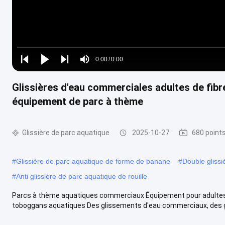
Loaded
:
0%
0:00
/
0:00
Play
Play
Play
Mute
Current
Duration
next
next
Glissières d'eau commerciales adultes de fibr
Time
équipement de parc à thème
Glissière de parc aquatique
2025-10-27
680 point
#
Glissière de parc aquatique de forme de banane
#
Double glissi
#
Anti glissière de parc aquatique de rouille
Parcs à thème aquatiques commerciaux Équipement pour adultes G
toboggans aquatiques Des glissements d'eau commerciaux, des gl