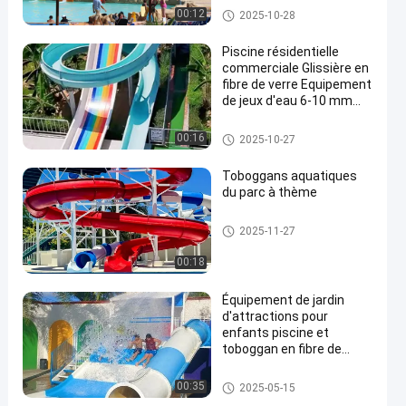
More Than 10 Years Use
Glissière de parc aquatique
00:12
2025-10-28
Piscine résidentielle
commerciale Glissière en
fibre de verre Equipement
de jeux d'eau 6-10 mm
en
Épaisseur ouverte à
haute vitesse Arc-en-ciel
Glissière de parc aquatique
00:16
2025-10-27
combiné Glissière
adaptée aux parcs
Toboggans aquatiques
aquatiques Hôtel
du parc à thème
Glissière d'eau de piscine
2025-11-27
00:18
Équipement de jardin
d'attractions pour
enfants piscine et
toboggan en fibre de
verre
Glissière de parc aquatique
00:35
2025-05-15