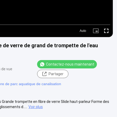
Auto
Picture-
Fullscre
in-
Picture
e de verre de grand de trompette de l'eau
Contactez-nous maintenant
s de vue
Partager
ère de parc aquatique de canalisation
rande trompette en fibre de verre Slide haut-parleur Forme des
issements d.....
Voir plus