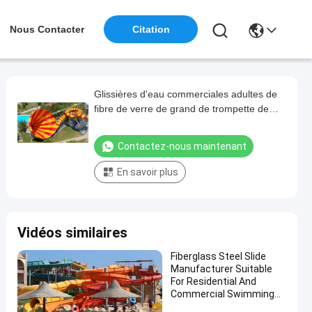
Nous Contacter
Citation
Glissières d'eau commerciales adultes de
fibre de verre de grand de trompette de
l'eau équipement de parc à thème
Contactez-nous maintenant
En savoir plus
Vidéos similaires
Fiberglass Steel Slide
Manufacturer Suitable
For Residential And
Commercial Swimming
Pools In Water Parks For