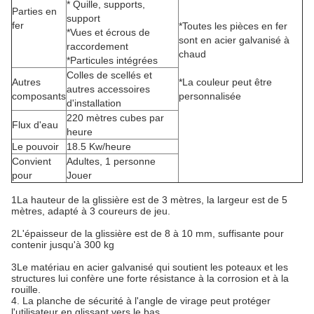
* Quille, supports,
Parties en
support
fer
*Toutes les pièces en fer
*Vues et écrous de
sont en acier galvanisé à
raccordement
chaud
*Particules intégrées
Colles de scellés et
Autres
*La couleur peut être
autres accessoires
composants
personnalisée
d'installation
220 mètres cubes par
Flux d'eau
heure
Le pouvoir
18.5 Kw/heure
Convient
Adultes, 1 personne
pour
Jouer
1La hauteur de la glissière est de 3 mètres, la largeur est de 5
mètres, adapté à 3 coureurs de jeu.
2L'épaisseur de la glissière est de 8 à 10 mm, suffisante pour
contenir jusqu'à 300 kg
3Le matériau en acier galvanisé qui soutient les poteaux et les
structures lui confère une forte résistance à la corrosion et à la
rouille.
4. La planche de sécurité à l'angle de virage peut protéger
l'utilisateur en glissant vers le bas