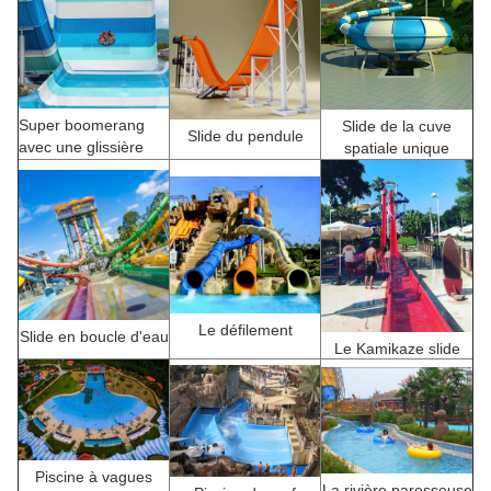
Super boomerang
Slide de la cuve
Slide du pendule
avec une glissière
spatiale unique
Le défilement
Slide en boucle d'eau
Le Kamikaze slide
Piscine à vagues
La rivière paresseuse