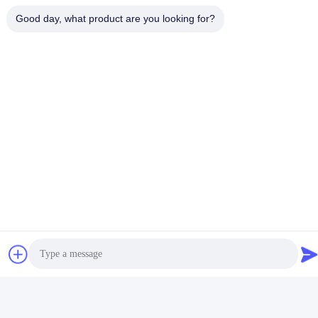
Good day, what product are you looking for?
Guangdong Dapeng Amusement
Technology Co., Ltd.
E-mail
Sales01@dpwaterpark.com
Notre adresse
Adresse
Adresse : Pièce 32, route de no. 51 Fansheng, ville de Dagang,
secteur de Nansha, ville de Guangzhou, province du Guangdong,
Chine
Télégramme
86-20-34989160