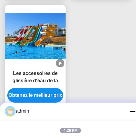
verre
Les accessoires de
glissière d'eau de la
piscine pour adultes
Obtenez le meilleur prix
comprennent un
système
d'approvisionnement
admin
en eau et de traitement
4:26 PM
Nous contacter