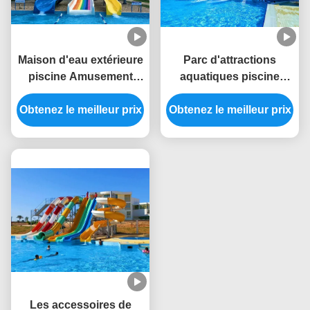
Maison d'eau extérieure
Parc d'attractions
piscine Amusement
aquatiques piscine
Rides Sport Fibre de
extérieure terrain de
verre toboggan pour les
Obtenez le meilleur prix
Obtenez le meilleur prix
jeux pour enfants
enfants
toboggan en fibre de
verre
Les accessoires de