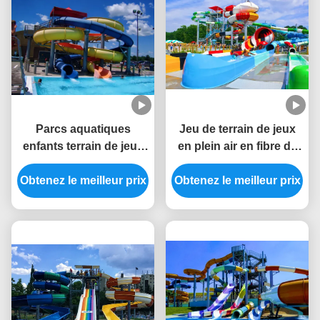
Parcs aquatiques
Jeu de terrain de jeux
enfants terrain de jeux
en plein air en fibre de
d'eau équipement de
verre pour piscine
Obtenez le meilleur prix
jeux d'été toboggan
Obtenez le meilleur prix
aquatique