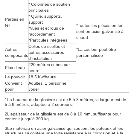
* Colonnes de soutien
principales
* Quille, supports,
Parties en
support
fer
*Toutes les pièces en fer
*Vues et écrous de
sont en acier galvanisé à
raccordement
chaud
*Particules intégrées
Colles de scellés et
Autres
*La couleur peut être
autres accessoires
composants
personnalisée
d'installation
220 mètres cubes par
Flux d'eau
heure
Le pouvoir
18.5 Kw/heure
Convient
Adultes, 1 personne
pour
Jouer
1La hauteur de la glissière est de 5 à 8 mètres, la largeur est de
5 à 8 mètres, adaptée à 2 coureurs.
2L'épaisseur de la glissière est de 8 à 10 mm, suffisante pour
contenir jusqu'à 300 kg
3Le matériau en acier galvanisé qui soutient les poteaux et les
structures lui confère une forte résistance à la corrosion et à la