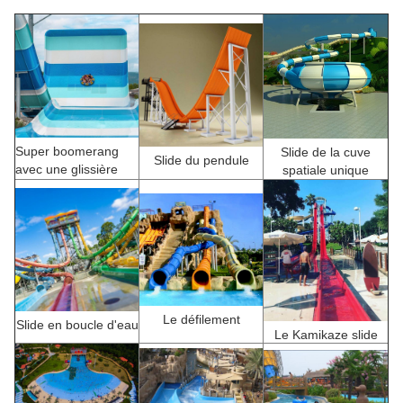
Super boomerang
Slide de la cuve
Slide du pendule
avec une glissière
spatiale unique
Le défilement
Slide en boucle d'eau
Le Kamikaze slide