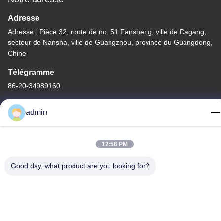
Adresse
Adresse : Pièce 32, route de no. 51 Fansheng, ville de Dagang,
secteur de Nansha, ville de Guangzhou, province du Guangdong,
Chine
Télégramme
86-20-34989160
admin
12:56 PM
Politique de confidentialité
|
Plan du site
Chine Bonne qualité Glissière de parc aquatique Le fournisseur.
Good day, what product are you looking for?
-2026 Guangdong Dapeng Amusement Technology Co., Ltd.
Tous les droits réservés.