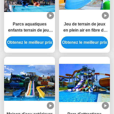
Parcs aquatiques
Jeu de terrain de jeux
enfants terrain de jeux
en plein air en fibre de
d'eau équipement de
verre pour piscine
Obtenez le meilleur prix
jeux d'été toboggan
Obtenez le meilleur prix
aquatique