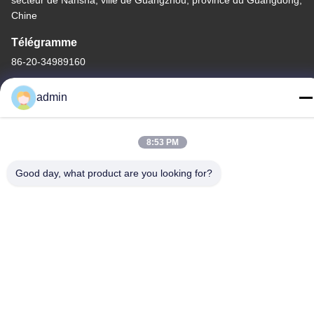
Chine
Télégramme
86-20-34989160
admin
8:53 PM
Politique de confidentialité
|
Plan du site
Chine Bonne qualité Glissière de parc aquatique Le fournisseur.
Good day, what product are you looking for?
-2026 Guangdong Dapeng Amusement Technology Co., Ltd.
Tous les droits réservés.