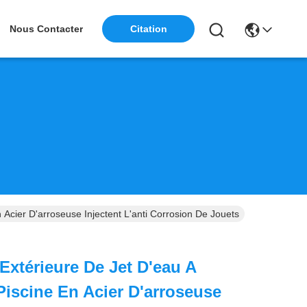
Nous Contacter
Citation
 Acier D'arroseuse Injectent L'anti Corrosion De Jouets
Extérieure De Jet D'eau A
Piscine En Acier D'arroseuse