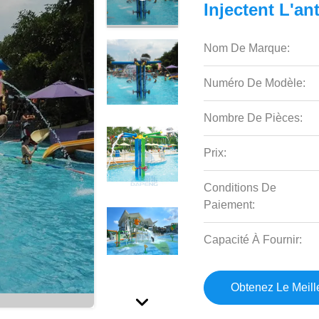
Injectent L'an
Nom De Marque:
Numéro De Modèle:
Nombre De Pièces:
Prix:
Conditions De
Paiement:
Capacité À Fournir:
Obtenez Le Meille