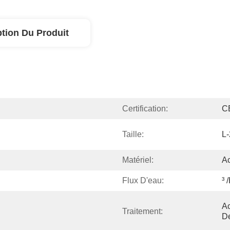
ption Du Produit
Certification:
C
Taille:
L-
Matériel:
Ac
Flux D'eau:
³ 
Ac
Traitement:
D