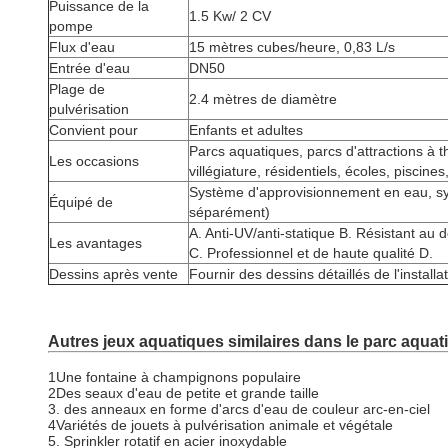
Puissance de la
1.5 Kw/ 2 CV
pompe
Flux d'eau
15 mètres cubes/heure, 0,83 L/s
Entrée d'eau
DN50
Plage de
2.4 mètres de diamètre
pulvérisation
Convient pour
Enfants et adultes
Parcs aquatiques, parcs d'attractions à 
Les occasions
villégiature, résidentiels, écoles, piscine
Système d'approvisionnement en eau, sy
Équipé de
séparément)
A. Anti-UV/anti-statique B. Résistant au d
Les avantages
C. Professionnel et de haute qualité D.
Dessins après vente
Fournir des dessins détaillés de l'installa
Autres jeux aquatiques similaires dans le parc aquat
1Une fontaine à champignons populaire
2Des seaux d'eau de petite et grande taille
3. des anneaux en forme d'arcs d'eau de couleur arc-en-ciel
4Variétés de jouets à pulvérisation animale et végétale
5. Sprinkler rotatif en acier inoxydable