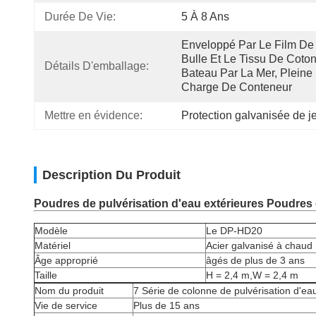
Durée De Vie:
5 À 8 Ans
Enveloppé Par Le Film De 
Bulle Et Le Tissu De Coton,
Détails D'emballage:
Bateau Par La Mer, Pleine 
Charge De Conteneur
Mettre en évidence:
Protection galvanisée de je
Description Du Produit
Poudres de pulvérisation d'eau extérieures Poudres 
Modèle
Le DP-HD20
Matériel
Acier galvanisé à chaud
Âge approprié
âgés de plus de 3 ans
Taille
H = 2,4 m,W = 2,4 m
Nom du produit
7 Série de colonne de pulvérisation d'ea
Vie de service
Plus de 15 ans