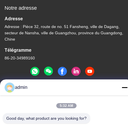
Notre adresse
Adresse
Adresse : Pièce 32, route de no. 51 Fansheng, ville de Dagang,
secteur de Nansha, ville de Guangzhou, province du Guangdong,
Chine
Télégramme
86-20-34989160
admin
Politique de confidentialité
|
Plan du site
Chine Bonne qualité Glissière de parc aquatique Le fournisseur.
5:32 AM
-2026 Guangdong Dapeng Amusement Technology Co., Ltd.
Tous les droits réservés.
Good day, what product are you looking for?