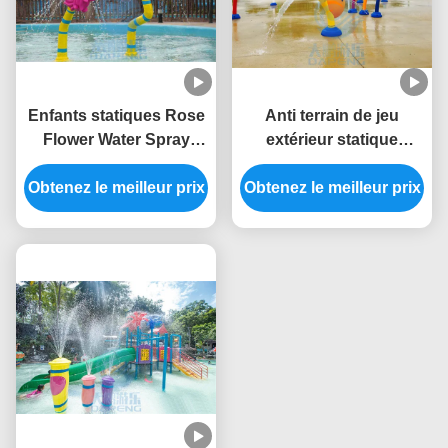
Enfants statiques Rose
Anti terrain de jeu
Flower Water Spray
extérieur statique
Park de protection
d'éclaboussure de l'eau
d'éclaboussure de l'eau
Obtenez le meilleur prix
Obtenez le meilleur prix
d'escargot des
de fibre de verre anti
arroseuses solides
solubles 304 de l'eau