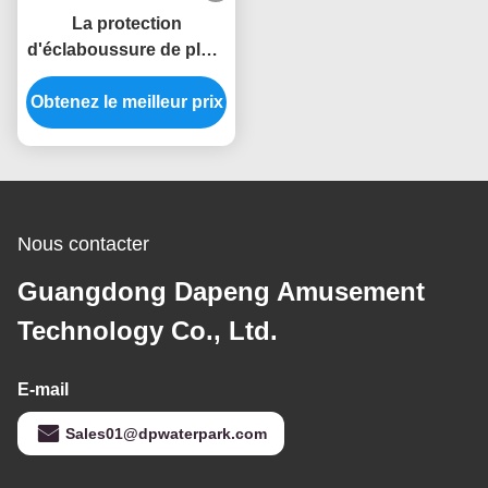
La protection
d'éclaboussure de pluie
de parc d'aventure joue
Obtenez le meilleur prix
l'ensemble de jet de
fontaine de colonne de
fibre de verre
Nous contacter
Guangdong Dapeng Amusement
Technology Co., Ltd.
E-mail
Sales01@dpwaterpark.com