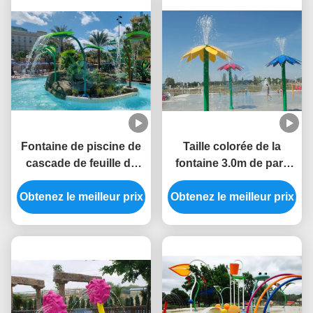
Fontaine de piscine de
Taille colorée de la
cascade de feuille de
fontaine 3.0m de parc
Trapa de brin solides
aquatique de style de
Obtenez le meilleur prix
solubles 304 pour le
fleur d'Aqua Park Water
Obtenez le meilleur prix
parc d'éclaboussure
Splash Pad