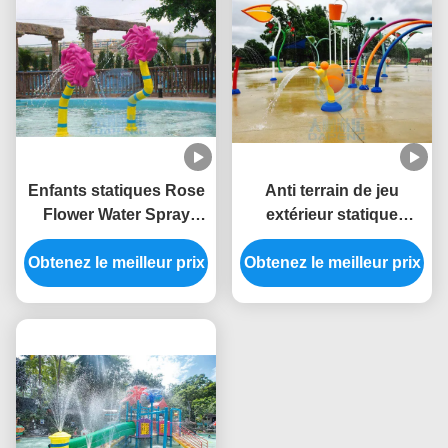
Enfants statiques Rose
Anti terrain de jeu
Flower Water Spray
extérieur statique
Park de protection
d'éclaboussure de l'eau
d'éclaboussure de l'eau
Obtenez le meilleur prix
Obtenez le meilleur prix
d'escargot des
de fibre de verre anti
arroseuses solides
solubles 304 de l'eau