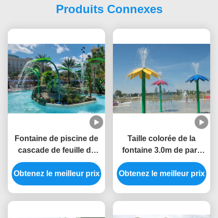
Produits Connexes
Fontaine de piscine de
Taille colorée de la
cascade de feuille de
fontaine 3.0m de parc
Trapa de brin solides
aquatique de style de
Obtenez le meilleur prix
solubles 304 pour le
fleur d'Aqua Park Water
Obtenez le meilleur prix
parc d'éclaboussure
Splash Pad