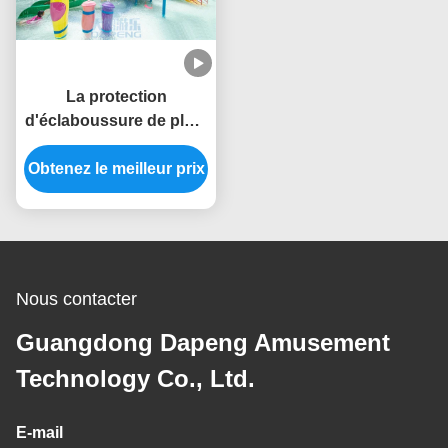
La protection
d'éclaboussure de pluie
de parc d'aventure joue
Obtenez le meilleur prix
l'ensemble de jet de
fontaine de colonne de
fibre de verre
Nous contacter
Guangdong Dapeng Amusement
Technology Co., Ltd.
E-mail