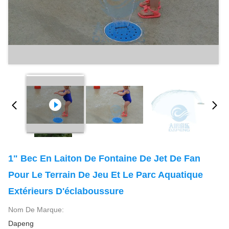
1" Bec En Laiton De Fontaine De Jet De Fan
Pour Le Terrain De Jeu Et Le Parc Aquatique
Extérieurs D'éclaboussure
Nom De Marque:
Dapeng