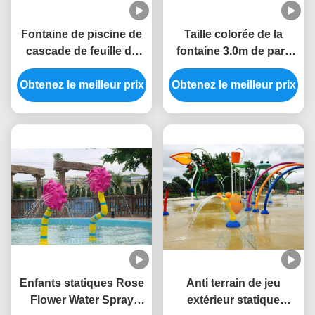
Fontaine de piscine de
Taille colorée de la
cascade de feuille de
fontaine 3.0m de parc
Trapa de brin solides
aquatique de style de
Obtenez le meilleur prix
solubles 304 pour le
fleur d'Aqua Park Water
Obtenez le meilleur prix
parc d'éclaboussure
Splash Pad
Enfants statiques Rose
Anti terrain de jeu
Flower Water Spray
extérieur statique