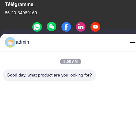
Télégramme
86-20-34989160
admin
Politique de confidentialité
|
Plan du site
Chine Bonne qualité Glissière de parc aquatique Le fournisseur.
5:08 AM
-2026 Guangdong Dapeng Amusement Technology Co., Ltd.
Tous les droits réservés.
Good day, what product are you looking for?