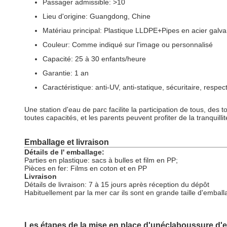
Passager admissible: >10
Lieu d'origine: Guangdong, Chine
Matériau principal: Plastique LLDPE+Pipes en acier galv
Couleur: Comme indiqué sur l'image ou personnalisé
Capacité: 25 à 30 enfants/heure
Garantie: 1 an
Caractéristique: anti-UV, anti-statique, sécuritaire, resp
Une station d'eau de parc facilite la participation de tous, d
toutes capacités, et les parents peuvent profiter de la tranquilli
Emballage et livraison
Détails de l' emballage:
Parties en plastique: sacs à bulles et film en PP;
Pièces en fer: Films en coton et en PP
Livraison
Détails de livraison: 7 à 15 jours après réception du dépôt
Habituellement par la mer car ils sont en grande taille d'embal
Les étapes de la mise en place d'un
éclaboussure d'