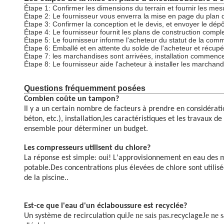
Étape 1: Confirmer les dimensions du terrain et fournir les mes
Étape 2: Le fournisseur vous enverra la mise en page du plan d
Étape 3: Confirmer la conception et le devis, et envoyer le dépô
Étape 4: Le fournisseur fournit les plans de construction complet
Étape 5: Le fournisseur informe l'acheteur du statut de la comm
Étape 6: Emballé et en attente du solde de l'acheteur et récupér
Étape 7: les marchandises sont arrivées, installation commenc
Étape 8: Le fournisseur aide l'acheteur à installer les marchandi
Questions fréquemment posées
Combien coûte un tampon?
Il y a un certain nombre de facteurs à prendre en considérati
béton, etc.), installation,les caractéristiques et les travaux
ensemble pour déterminer un budget.
Les compresseurs utilisent du chlore?
La réponse est simple: oui! L'approvisionnement en eau des m
potable.Des concentrations plus élevées de chlore sont utili
de la piscine..
Est-ce que l'eau d'un éclaboussure est recyclée?
Je ne sais pas.
Je ne s
Un système de recirculation qui
recyclage