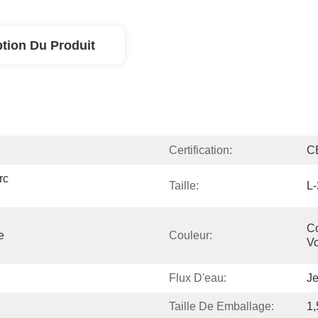
ption Du Produit
Certification:
C
c 
Taille:
L-
Co
 
Couleur:
V
Flux D'eau:
Je
Taille De Emballage:
1