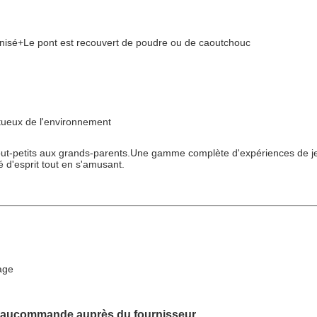
anisé+Le pont est recouvert de poudre ou de caoutchouc
ectueux de l'environnement
es tout-petits aux grands-parents.Une gamme complète d'expériences de 
té d'esprit tout en s'amusant.
lage
eau
commande auprès du fournisseur