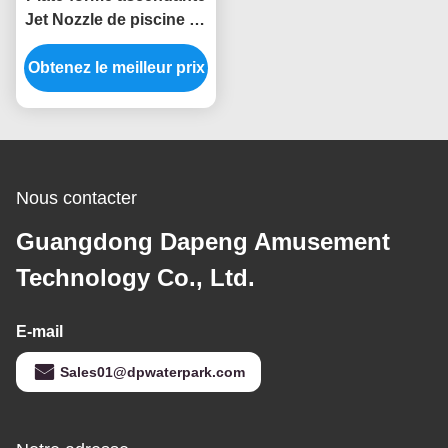
Jet Nozzle de piscine de
parc de jet de Ring Style
Water Fountain Nozzles
Obtenez le meilleur prix
Nous contacter
Guangdong Dapeng Amusement
Technology Co., Ltd.
E-mail
Sales01@dpwaterpark.com