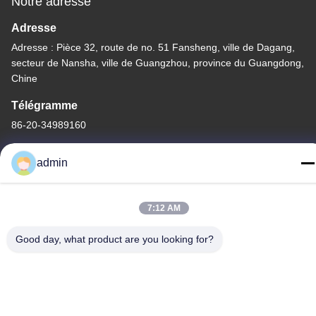
Notre adresse
Adresse
Adresse : Pièce 32, route de no. 51 Fansheng, ville de Dagang,
secteur de Nansha, ville de Guangzhou, province du Guangdong,
Chine
Télégramme
86-20-34989160
admin
7:12 AM
Politique de confidentialité
|
Plan du site
Chine Bonne qualité Glissière de parc aquatique Le fournisseur.
Good day, what product are you looking for?
-2026 Guangdong Dapeng Amusement Technology Co., Ltd.
Tous les droits réservés.