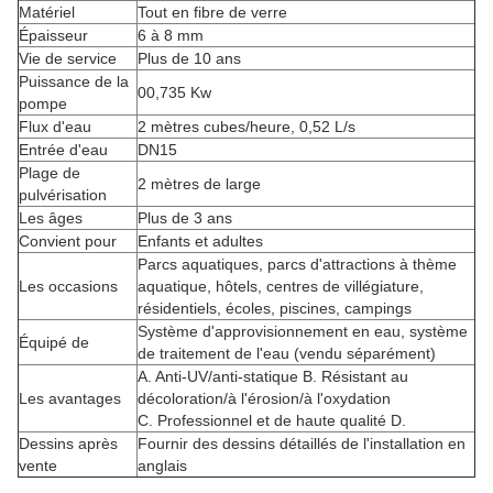
Matériel
Tout en fibre de verre
Épaisseur
6 à 8 mm
Vie de service
Plus de 10 ans
Puissance de la
00,735 Kw
pompe
Flux d'eau
2 mètres cubes/heure, 0,52 L/s
Entrée d'eau
DN15
Plage de
2 mètres de large
pulvérisation
Les âges
Plus de 3 ans
Convient pour
Enfants et adultes
Parcs aquatiques, parcs d'attractions à thème
Les occasions
aquatique, hôtels, centres de villégiature,
résidentiels, écoles, piscines, campings
Système d'approvisionnement en eau, système
Équipé de
de traitement de l'eau (vendu séparément)
A. Anti-UV/anti-statique B. Résistant au
Les avantages
décoloration/à l'érosion/à l'oxydation
C. Professionnel et de haute qualité D.
Dessins après
Fournir des dessins détaillés de l'installation en
vente
anglais