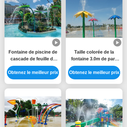
Fontaine de piscine de
Taille colorée de la
cascade de feuille de
fontaine 3.0m de parc
Trapa de brin solides
aquatique de style de
Obtenez le meilleur prix
solubles 304 pour le
fleur d'Aqua Park Water
Obtenez le meilleur prix
parc d'éclaboussure
Splash Pad