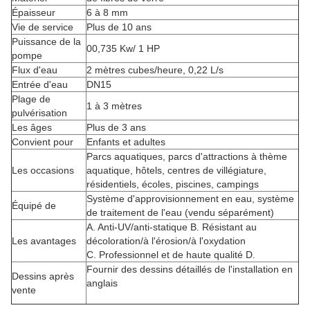
Épaisseur
6 à 8 mm
Vie de service
Plus de 10 ans
Puissance de la
00,735 Kw/ 1 HP
pompe
Flux d'eau
2 mètres cubes/heure, 0,22 L/s
Entrée d'eau
DN15
Plage de
1 à 3 mètres
pulvérisation
Les âges
Plus de 3 ans
Convient pour
Enfants et adultes
Parcs aquatiques, parcs d'attractions à thème
Les occasions
aquatique, hôtels, centres de villégiature,
résidentiels, écoles, piscines, campings
Système d'approvisionnement en eau, système
Équipé de
de traitement de l'eau (vendu séparément)
A. Anti-UV/anti-statique B. Résistant au
Les avantages
décoloration/à l'érosion/à l'oxydation
C. Professionnel et de haute qualité D.
Fournir des dessins détaillés de l'installation en
Dessins après
anglais
vente