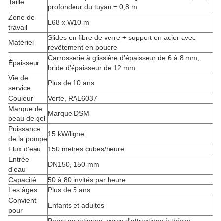
Taille
profondeur du tuyau = 0,8 m
Zone de
L68 x W10 m
travail
Slides en fibre de verre + support en acier avec
Matériel
revêtement en poudre
Carrosserie à glissière d'épaisseur de 6 à 8 mm,
Épaisseur
bride d'épaisseur de 12 mm
Vie de
Plus de 10 ans
service
Couleur
Verte, RAL6037
Marque de
Marque DSM
peau de gel
Puissance
15 kW/ligne
de la pompe
Flux d'eau
150 mètres cubes/heure
Entrée
DN150, 150 mm
d'eau
Capacité
50 à 80 invités par heure
Les âges
Plus de 5 ans
Convient
Enfants et adultes
pour
Parcs aquatiques, parcs d'attractions à thème