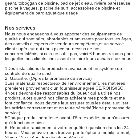
géant, toboggan de piscine, pad de jet d'eau, rivière paresseuse,
piscine à vagues, piscine de surf, accessoires de piscine et
équipement de parc aquatique usagé
Nos services
Nous nous engageons à vous apporter des équipements de
qualité qui sont sûrs, abordables et amusants pour tous les âges,
des conseils d'experts de vendeurs compétents,et un service
client supérieur qui nous place au-dessus de nos
concurrentsMais, si cela ne suffit pas, voici 6 bonnes raisons pour
lesquelles nos clients choisissent de faire leurs achats chez nous:
1Des installations de production avancées et un système de
contrôle de qualité strict.
2. Garantie. ((Après la promesse de service)
3Les matériaux respectueux de l'environnement, les matières
premières proviennent d'un fournisseur agréé CE/ROHS/ISO.
4Nous devons être responsables du joueur qui a utilisé nos
produits. alors quand nos clients achètent mes produits et me
font confiance, nous devons leur assurer tous les détails.utiliser
les articles correctement et en toute sécurité(Notre promesse de
service)
5Chaque produit sera testé avant d'être expédié, pour s'assurer
qu'il fonctionne bien.
6. Répondre rapidement à votre enquête / question dans les 24
heures. Vous pouvez nous trouver par téléphone mobile, e-mail,
Skype, WhatsApp, Facebook ou Wechat.