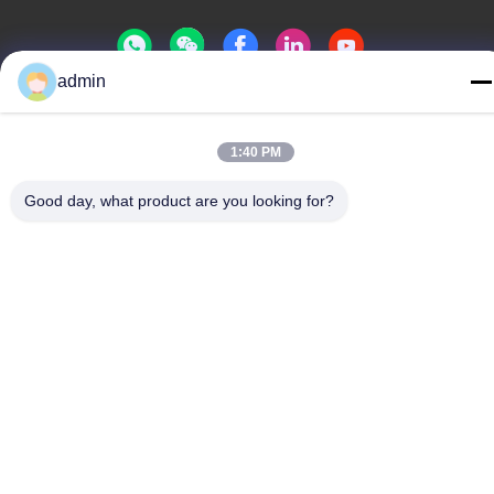
admin
Politique de confidentialité
|
Plan du site
1:40 PM
Chine Bonne qualité Glissière de parc aquatique Le fournisseur.
-2026 Guangdong Dapeng Amusement Technology Co., Ltd.
Good day, what product are you looking for?
Tous les droits réservés.