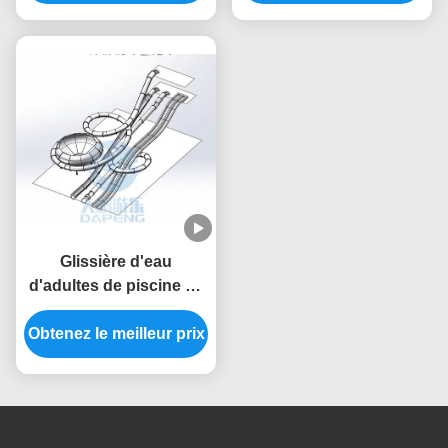
du client d'eau géante
d'Aqualoop de torsion
de FRP pour des
double
adultes
Glissière d'eau
d'adultes de piscine de
fibre de verre de
Obtenez le meilleur prix
glissière d'eau
d'Aqualoop de parc
aquatique