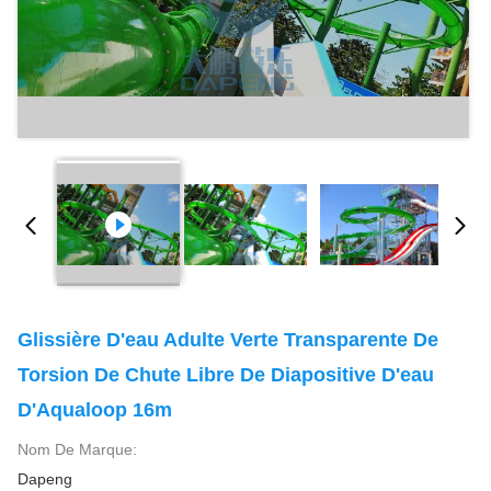
Glissière D'eau Adulte Verte Transparente De
Torsion De Chute Libre De Diapositive D'eau
D'Aqualoop 16m
Nom De Marque:
Dapeng