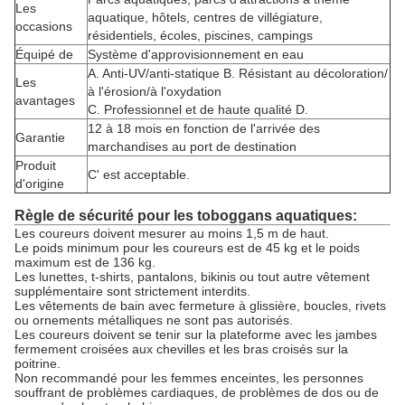
Les
aquatique, hôtels, centres de villégiature,
occasions
résidentiels, écoles, piscines, campings
Équipé de
Système d'approvisionnement en eau
A. Anti-UV/anti-statique B. Résistant au décoloration/
Les
à l'érosion/à l'oxydation
avantages
C. Professionnel et de haute qualité D.
12 à 18 mois en fonction de l'arrivée des
Garantie
marchandises au port de destination
Produit
C' est acceptable.
d'origine
Règle de sécurité pour les toboggans aquatiques:
Les coureurs doivent mesurer au moins 1,5 m de haut.
Le poids minimum pour les coureurs est de 45 kg et le poids
maximum est de 136 kg.
Les lunettes, t-shirts, pantalons, bikinis ou tout autre vêtement
supplémentaire sont strictement interdits.
Les vêtements de bain avec fermeture à glissière, boucles, rivets
ou ornements métalliques ne sont pas autorisés.
Les coureurs doivent se tenir sur la plateforme avec les jambes
fermement croisées aux chevilles et les bras croisés sur la
poitrine.
Non recommandé pour les femmes enceintes, les personnes
souffrant de problèmes cardiaques, de problèmes de dos ou de