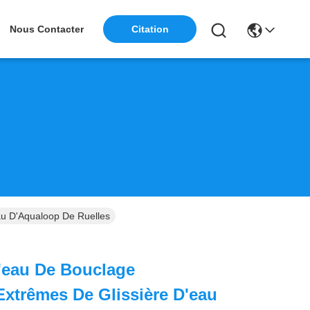
Nous Contacter
Citation
au D'Aqualoop De Ruelles
D'eau De Bouclage
Extrêmes De Glissière D'eau