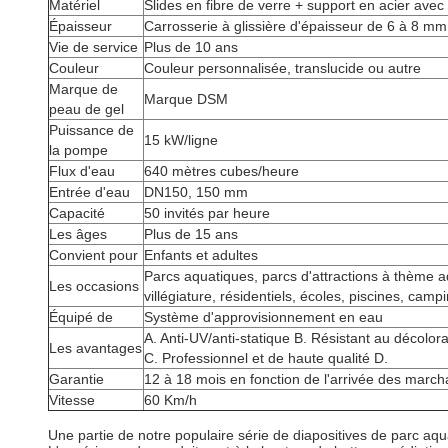
Matériel
Slides en fibre de verre + support en acier ave
Épaisseur
Carrosserie à glissière d'épaisseur de 6 à 8 m
Vie de service
Plus de 10 ans
Couleur
Couleur personnalisée, translucide ou autre
Marque de
Marque DSM
peau de gel
Puissance de
15 kW/ligne
la pompe
Flux d'eau
640 mètres cubes/heure
Entrée d'eau
DN150, 150 mm
Capacité
50 invités par heure
Les âges
Plus de 15 ans
Convient pour
Enfants et adultes
Parcs aquatiques, parcs d'attractions à thème a
Les occasions
villégiature, résidentiels, écoles, piscines, camp
Équipé de
Système d'approvisionnement en eau
A. Anti-UV/anti-statique B. Résistant au décolorat
Les avantages
C. Professionnel et de haute qualité D.
Garantie
12 à 18 mois en fonction de l'arrivée des march
Vitesse
60 Km/h
Une partie de notre populaire série de diapositives de parc a