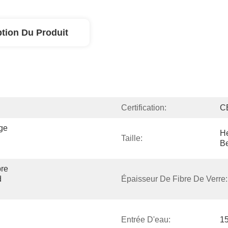
ption Du Produit
Certification:
C
ge 
He
Taille:
Be
re 
 
Épaisseur De Fibre De Verre:
Entrée D'eau:
15