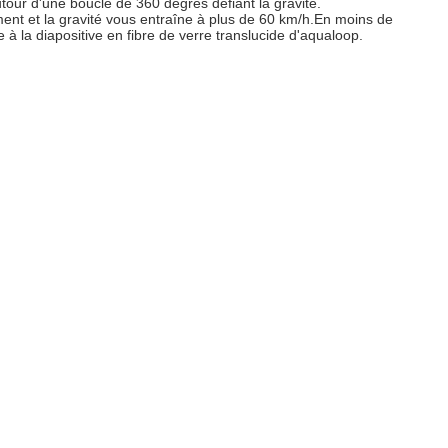
tour d'une boucle de 360 degrés défiant la gravité.
ment et la gravité vous entraîne à plus de 60 km/h.En moins de
à la diapositive en fibre de verre translucide d'aqualoop.