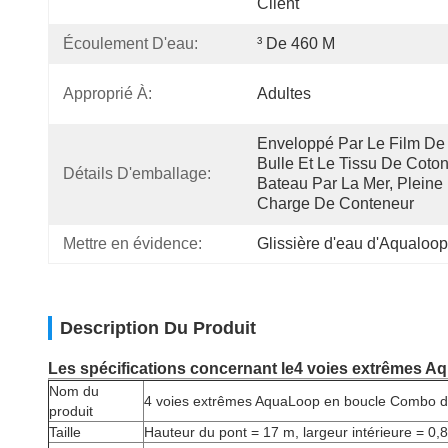
Client
Écoulement D'eau:
³ De 460 M
Approprié À:
Adultes
Enveloppé Par Le Film De 
Bulle Et Le Tissu De Coton,
Détails D'emballage:
Bateau Par La Mer, Pleine 
Charge De Conteneur
Mettre en évidence:
Glissière d'eau d'Aqualoop
Description Du Produit
Les spécifications concernant le
4 voies extrêmes A
Nom du
4 voies extrêmes AquaLoop en boucle Combo d
produit
Taille
Hauteur du pont = 17 m, largeur intérieure = 0,